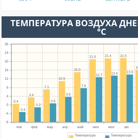
ТЕМПЕРАТУРА ВОЗДУХА ДНЕ
°C
28
24
21.5
21.4
21.0
20
1
15.0
16
13.9
13.4
12.7
10.9
12
7.6
7.1
8
3.6
3.4
4
0.6
0.4
0
-1.2
-3.4
-4
-8
янв
фев
мар
апр
май
июн
июл
авг
Температура
Температура