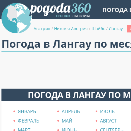
ПОГОДА 
Австрия
/
Нижняя Австрия
/
Шайбс
/
Лангау
Погода в Лангау по ме
ПОГОДА В ЛАНГАУ ПО 
ЯНВАРЬ
АПРЕЛЬ
ИЮЛЬ
ФЕВРАЛЬ
МАЙ
АВГУСТ
МАРТ
ИЮНЬ
СЕНТЯБРЬ