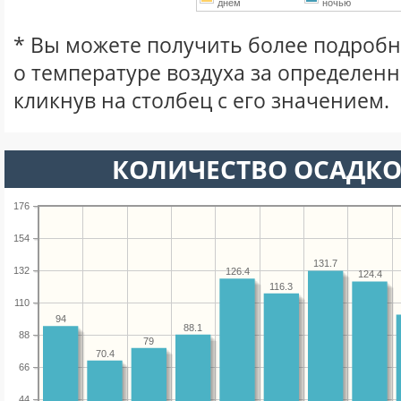
днем
ночью
* Вы можете получить более подро
о температуре воздуха за определен
кликнув на столбец с его значением.
КОЛИЧЕСТВО ОСАДКО
176
154
131.7
132
126.4
124.4
116.3
110
94
88.1
88
79
70.4
66
44