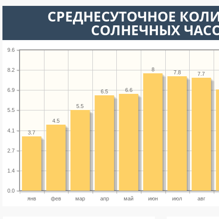
СРЕДНЕСУТОЧНОЕ КОЛ
СОЛНЕЧНЫХ ЧАС
9.6
8
8.2
7.8
7.7
6.6
6.9
6.5
5.5
5.5
4.5
4.1
3.7
2.7
1.4
0.0
янв
фев
мар
апр
май
июн
июл
авг