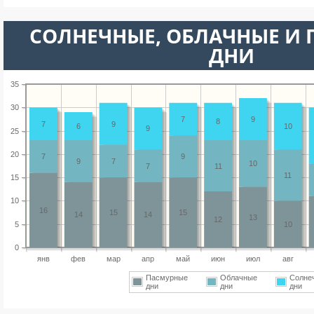
CОЛНЕЧНЫЕ, ОБЛАЧНЫЕ И
ДНИ
35
30
7
9
8
7
9
6
10
9
25
20
7
9
9
7
10
7
11
11
15
10
16
15
15
14
14
13
12
5
10
0
янв
фев
мар
апр
май
июн
июл
авг
Пасмурные
Облачные
Солне
дни
дни
дни