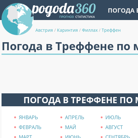
ПОГОДА 
Австрия
/
Каринтия
/
Филлах
/
Треффен
Погода в Треффене по
ПОГОДА В ТРЕФФЕНЕ ПО
ЯНВАРЬ
АПРЕЛЬ
ИЮЛЬ
ФЕВРАЛЬ
МАЙ
АВГУСТ
МАРТ
ИЮНЬ
СЕНТЯБРЬ