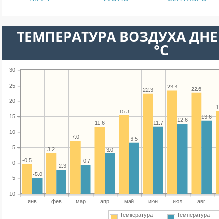
ТЕМПЕРАТУРА ВОЗДУХА ДНЕ
°C
30
25
23.3
22.6
22.3
20
1
15.3
15
13.6
12.6
11.7
11.6
10
7.0
6.5
5
3.2
3.0
-0.5
-0.7
0
-2.3
-5.0
-5
-10
янв
фев
мар
апр
май
июн
июл
авг
Температура
Температура