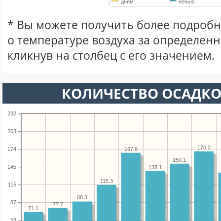
днем
ночью
* Вы можете получить более подро
о температуре воздуха за определен
кликнув на столбец с его значением.
КОЛИЧЕСТВО ОСАДКО
232
203
170.2
167.8
174
150.1
145
138.1
115.3
116
88.3
87
77.7
71.1
58