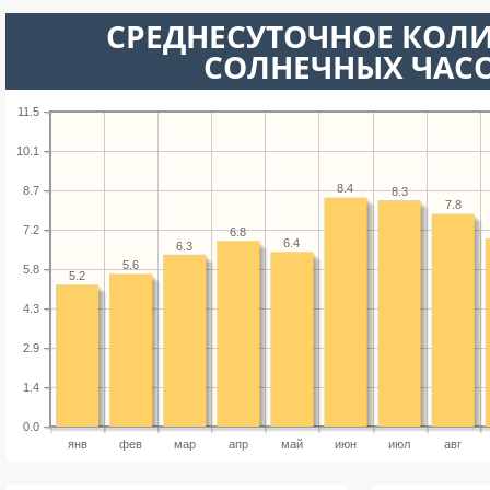
СРЕДНЕСУТОЧНОЕ КОЛ
СОЛНЕЧНЫХ ЧАС
11.5
10.1
8.4
8.7
8.3
7.8
7.2
6.8
6.4
6.3
5.6
5.8
5.2
4.3
2.9
1.4
0.0
янв
фев
мар
апр
май
июн
июл
авг