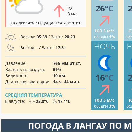
26
°C
Ю
3 м/с
Осадки:
4%
/ Ощущается как:
19°C
ЮЗ 3 м/с
С
Восход:
05:39
/ Закат:
20:23
осадки
1%
ос
НОЧЬ
Н
Восход:
-
/ Закат:
17:31
Давление:
765 мм.рт.ст.
Влажность воздуха:
59%
16
°C
Видимость:
10 км.
Длина светового дня:
14 ч. 44 мин.
СРЕДНЯЯ ТЕМПЕРАТУРА
ЮЗ 3 м/с
Ю
В августе:
25.0°C
17.1°C
осадки
3%
ос
ПОГОДА В ЛАНГАУ ПО 