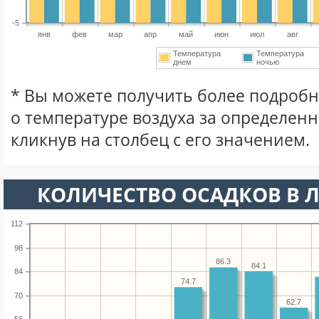
-5
янв
фев
мар
апр
май
июн
июл
авг
Температура
Температура
днем
ночью
* Вы можете получить более подро
о температуре воздуха за определен
кликнув на столбец с его значением.
КОЛИЧЕСТВО ОСАДКОВ В Л
112
98
86.3
84.1
84
74.7
70
62.7