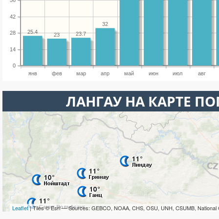
56
42
32
25.4
28
23.7
23
14
0
янв
фев
мар
апр
май
июн
июл
авг
ЛАНГАУ НА КАРТЕ П
Leaflet
| Tiles © Esri — Sources: GEBCO, NOAA, CHS, OSU, UNH, CSUMB, National 