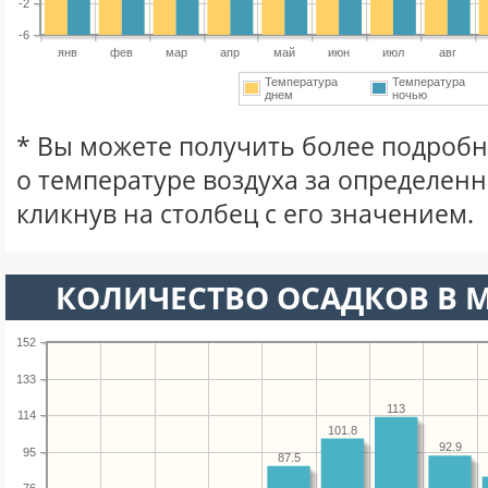
-2
-6
янв
фев
мар
апр
май
июн
июл
авг
Температура
Температура
днем
ночью
* Вы можете получить более подро
о температуре воздуха за определен
кликнув на столбец с его значением.
КОЛИЧЕСТВО ОСАДКОВ В М
152
133
113
114
101.8
92.9
95
87.5