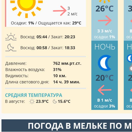
26
°C
З
2 м/с
Осадки:
1%
/ Ощущается как:
29°C
З 3 м/с
В
Восход:
05:44
/ Закат:
20:23
осадки
1%
ос
НОЧЬ
Н
Восход:
00:58
/ Закат:
18:33
Давление:
762 мм.рт.ст.
Влажность воздуха:
31%
20
°C
Видимость:
10 км.
Длина светового дня:
14 ч. 39 мин.
СРЕДНЯЯ ТЕМПЕРАТУРА
В 1 м/с
В
В августе:
23.9°C
15.6°C
осадки
3%
ос
ПОГОДА В МЕЛЬКЕ ПО 