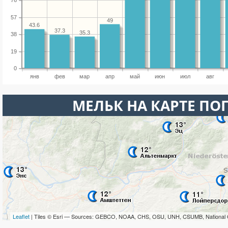
76
57
49
43.6
37.3
35.3
38
19
0
янв
фев
мар
апр
май
июн
июл
авг
МЕЛЬК НА КАРТЕ ПО
Leaflet
| Tiles © Esri — Sources: GEBCO, NOAA, CHS, OSU, UNH, CSUMB, National 