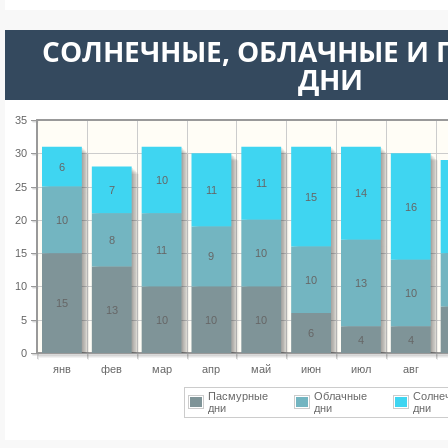
CОЛНЕЧНЫЕ, ОБЛАЧНЫЕ И
ДНИ
35
30
6
10
11
25
7
11
14
15
16
20
10
8
11
15
10
9
10
13
10
10
15
13
5
10
10
10
6
4
4
0
янв
фев
мар
апр
май
июн
июл
авг
Пасмурные
Облачные
Солне
дни
дни
дни