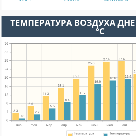
ТЕМПЕРАТУРА ВОЗДУХА ДНЕ
°C
36
32
27.6
27.4
28
25.6
24
2
19.4
19.2
20
18.6
16.9
15.1
16
11.7
11.3
12
8.4
8
6.6
5.5
3.3
4
2.7
0.8
0
янв
фев
мар
апр
май
июн
июл
авг
Температура
Температура