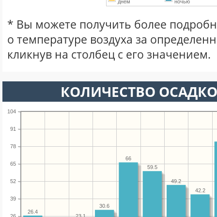
днем
ночью
* Вы можете получить более подро
о температуре воздуха за определен
кликнув на столбец с его значением.
КОЛИЧЕСТВО ОСАДКО
104
91
78
66
65
59.5
49.2
52
42.2
39
30.6
26.4
26
23.1