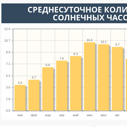
СРЕДНЕСУТОЧНОЕ КОЛ
СОЛНЕЧНЫХ ЧАС
12.4
10.4
10.7
10.1
9.7
8.9
8.3
7.6
7.1
6.6
5.3
4.7
3.9
3.6
1.8
0.0
янв
фев
мар
апр
май
июн
июл
авг