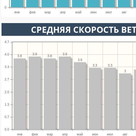
0
янв
фев
мар
апр
май
июн
июл
авг
СРЕДНЯЯ СКОРОСТЬ ВЕТ
4.7
3.9
3.9
4.0
3.8
3.8
3.6
3.3
3.3
3.3
3
2.7
2.0
1.3
0.7
0.0
янв
фев
мар
апр
май
июн
июл
авг