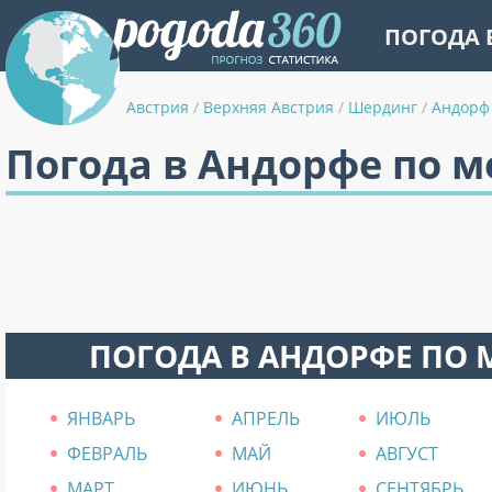
ПОГОДА 
Австрия
/
Верхняя Австрия
/
Шердинг
/
Андорф
Погода в Андорфе по 
ПОГОДА В АНДОРФЕ ПО
ЯНВАРЬ
АПРЕЛЬ
ИЮЛЬ
ФЕВРАЛЬ
МАЙ
АВГУСТ
МАРТ
ИЮНЬ
СЕНТЯБРЬ