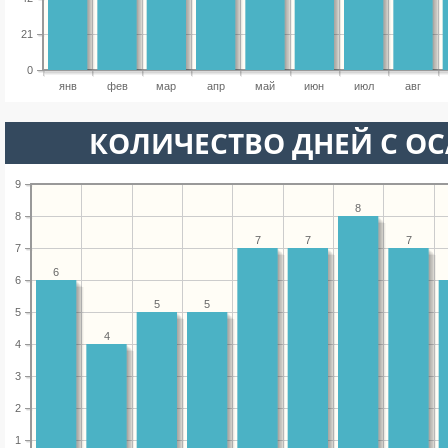
21
0
янв
фев
мар
апр
май
июн
июл
авг
КОЛИЧЕСТВО ДНЕЙ С О
9
8
8
7
7
7
7
6
6
5
5
5
4
4
3
2
1