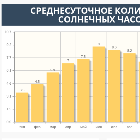
СРЕДНЕСУТОЧНОЕ КОЛ
СОЛНЕЧНЫХ ЧАС
10.7
9
9.2
8.6
8.2
7.5
7.7
7
5.9
6.1
4.5
4.6
3.5
3.1
1.5
0.0
янв
фев
мар
апр
май
июн
июл
авг