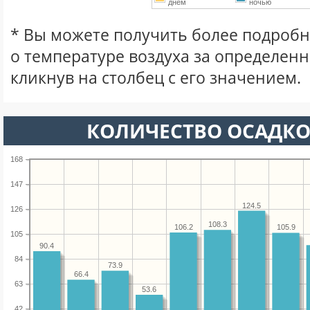
днем
ночью
* Вы можете получить более подро
о температуре воздуха за определен
кликнув на столбец с его значением.
КОЛИЧЕСТВО ОСАДКО
168
147
124.5
126
108.3
106.2
105.9
105
90.4
84
73.9
66.4
63
53.6
42