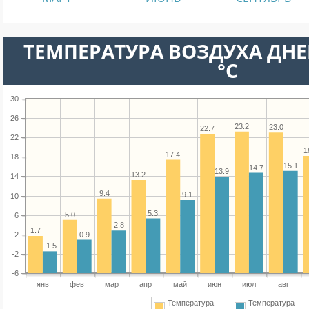
ТЕМПЕРАТУРА ВОЗДУХА ДНЕ
°C
30
26
23.2
23.0
22.7
22
1
17.4
18
15.1
14.7
13.9
13.2
14
9.4
9.1
10
5.3
5.0
6
2.8
1.7
0.9
2
-1.5
-2
-6
янв
фев
мар
апр
май
июн
июл
авг
Температура
Температура