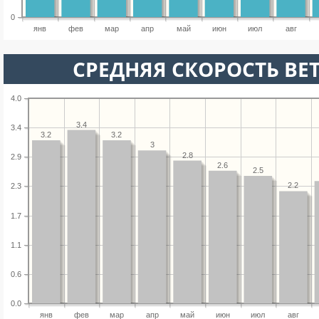
0
янв
фев
мар
апр
май
июн
июл
авг
СРЕДНЯЯ СКОРОСТЬ ВЕТ
4.0
3.4
3.4
3.2
3.2
3
2.8
2.9
2.6
2.5
2.2
2.3
1.7
1.1
0.6
0.0
янв
фев
мар
апр
май
июн
июл
авг