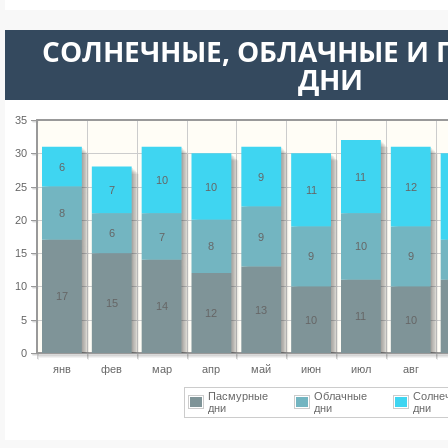
CОЛНЕЧНЫЕ, ОБЛАЧНЫЕ И
ДНИ
35
30
6
9
11
10
25
10
12
7
11
8
20
6
7
9
8
10
15
9
9
10
17
15
14
13
12
11
5
10
10
0
янв
фев
мар
апр
май
июн
июл
авг
Пасмурные
Облачные
Солне
дни
дни
дни