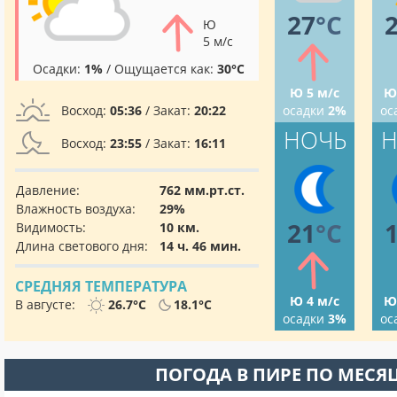
27
°C
Ю
5 м/с
Осадки:
1%
/ Ощущается как:
30°C
Ю 5 м/с
Ю
Восход:
05:36
/ Закат:
20:22
осадки
2%
ос
НОЧЬ
Н
Восход:
23:55
/ Закат:
16:11
Давление:
762 мм.рт.ст.
Влажность воздуха:
29%
21
°C
Видимость:
10 км.
Длина светового дня:
14 ч. 46 мин.
СРЕДНЯЯ ТЕМПЕРАТУРА
Ю 4 м/с
Ю
В августе:
26.7°C
18.1°C
осадки
3%
ос
ПОГОДА В ПИРЕ ПО МЕСЯ