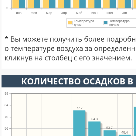
-5
янв
фев
мар
апр
май
июн
июл
авг
Температура
Температура
днем
ночью
* Вы можете получить более подро
о температуре воздуха за определен
кликнув на столбец с его значением.
КОЛИЧЕСТВО ОСАДКОВ В 
98
84
77.7
70
64.3
53.7
56
48.4