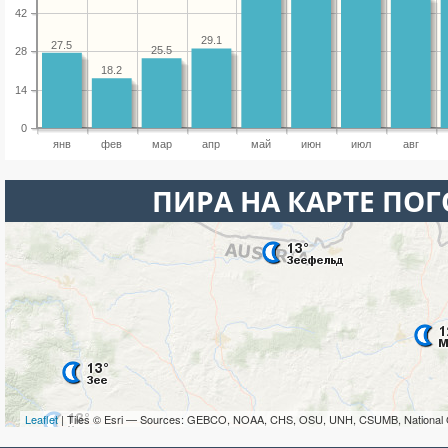
42
29.1
27.5
25.5
28
18.2
14
0
янв
фев
мар
апр
май
июн
июл
авг
ПИРА НА КАРТЕ ПО
Leaflet
| Tiles © Esri — Sources: GEBCO, NOAA, CHS, OSU, UNH, CSUMB, National 