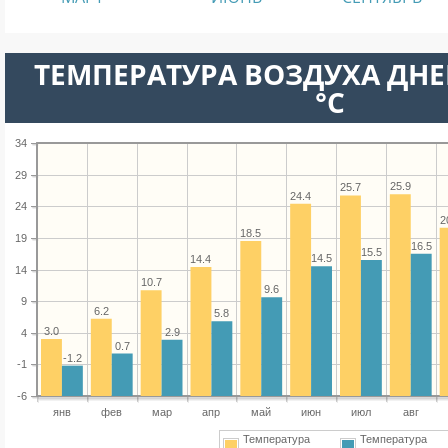
ТЕМПЕРАТУРА ВОЗДУХА ДНЕ
°C
34
29
25.9
25.7
24.4
24
2
18.5
19
16.5
15.5
14.5
14.4
14
10.7
9.6
9
6.2
5.8
3.0
2.9
4
0.7
-1.2
-1
-6
янв
фев
мар
апр
май
июн
июл
авг
Температура
Температура