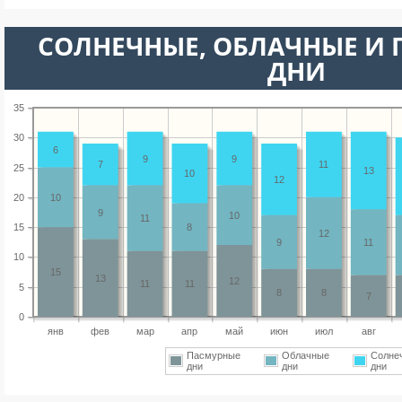
CОЛНЕЧНЫЕ, ОБЛАЧНЫЕ И
ДНИ
35
30
6
9
9
7
11
25
13
10
12
20
10
9
10
11
15
8
12
9
11
10
15
13
12
11
11
5
8
8
7
0
янв
фев
мар
апр
май
июн
июл
авг
Пасмурные
Облачные
Солне
дни
дни
дни