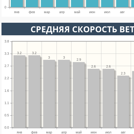
0
янв
фев
мар
апр
май
июн
июл
авг
СРЕДНЯЯ СКОРОСТЬ ВЕТ
3.8
3.2
3.2
3.3
3
3
2.9
2.7
2.6
2.6
2.3
2.2
1.6
1.1
0.5
0.0
янв
фев
мар
апр
май
июн
июл
авг