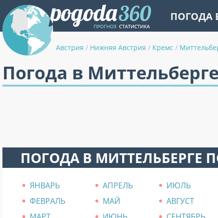
ПОГОДА 
Австрия
/
Нижняя Австрия
/
Кремс
/
Миттельбе
Погода в Миттельберг
ПОГОДА В МИТТЕЛЬБЕРГЕ 
ЯНВАРЬ
АПРЕЛЬ
ИЮЛЬ
ФЕВРАЛЬ
МАЙ
АВГУСТ
МАРТ
ИЮНЬ
СЕНТЯБРЬ