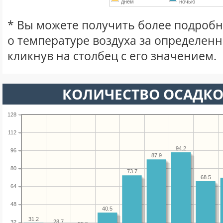
днем
ночью
* Вы можете получить более подро
о температуре воздуха за определен
кликнув на столбец с его значением.
КОЛИЧЕСТВО ОСАДКО
128
112
94.2
96
87.9
80
73.7
68.5
64
48
40.5
31.2
28.7
32