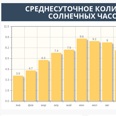
СРЕДНЕСУТОЧНОЕ КОЛ
СОЛНЕЧНЫХ ЧАС
11.5
9.6
9.8
9.2
9
7.9
8.2
7.4
6.3
6.5
4.7
4.9
3.9
3.3
1.6
0.0
янв
фев
мар
апр
май
июн
июл
авг