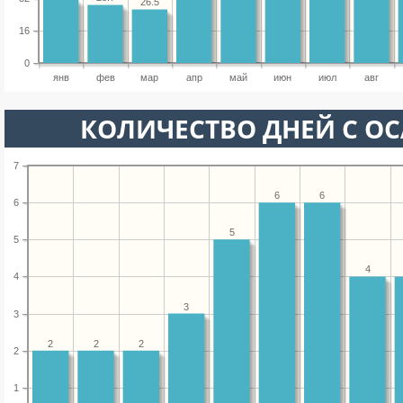
26.5
16
0
янв
фев
мар
апр
май
июн
июл
авг
КОЛИЧЕСТВО ДНЕЙ С О
7
6
6
6
5
5
4
4
3
3
2
2
2
2
1