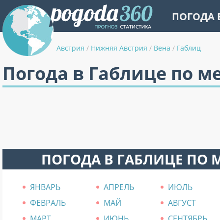
ПОГОДА 
Австрия
/
Нижняя Австрия
/
Вена
/
Габлиц
Погода в Габлице по м
ПОГОДА В ГАБЛИЦЕ ПО
ЯНВАРЬ
АПРЕЛЬ
ИЮЛЬ
ФЕВРАЛЬ
МАЙ
АВГУСТ
МАРТ
ИЮНЬ
СЕНТЯБРЬ