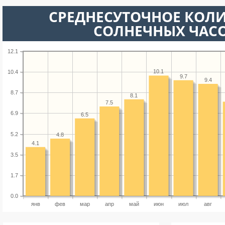
СРЕДНЕСУТОЧНОЕ КОЛ
СОЛНЕЧНЫХ ЧАС
12.1
10.1
10.4
9.7
9.4
8.7
8.1
7.5
6.9
6.5
5.2
4.8
4.1
3.5
1.7
0.0
янв
фев
мар
апр
май
июн
июл
авг