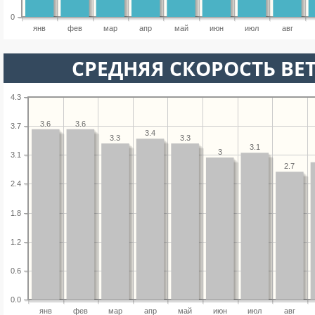
0
янв
фев
мар
апр
май
июн
июл
авг
СРЕДНЯЯ СКОРОСТЬ ВЕТ
4.3
3.6
3.6
3.7
3.4
3.3
3.3
3.1
3
3.1
2.7
2.4
1.8
1.2
0.6
0.0
янв
фев
мар
апр
май
июн
июл
авг