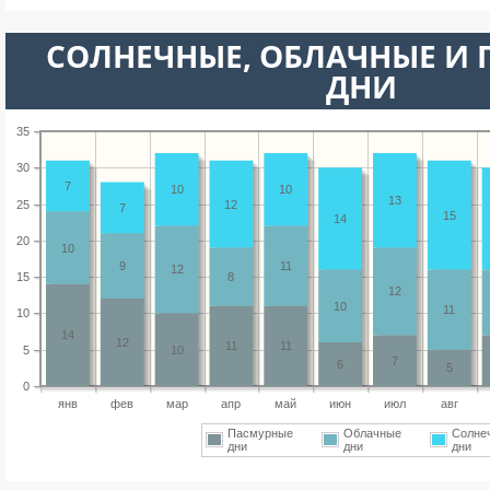
CОЛНЕЧНЫЕ, ОБЛАЧНЫЕ И
ДНИ
35
30
7
10
10
13
25
12
7
15
14
20
10
9
11
12
15
8
12
10
11
10
14
12
11
11
5
10
7
6
5
0
янв
фев
мар
апр
май
июн
июл
авг
Пасмурные
Облачные
Солне
дни
дни
дни