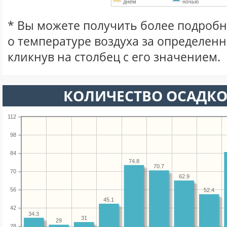
днем
ночью
* Вы можете получить более подро
о температуре воздуха за определен
кликнув на столбец с его значением.
КОЛИЧЕСТВО ОСАДКО
112
98
84
74.8
70.7
70
62.9
56
52.4
45.1
42
34.3
31
29
28