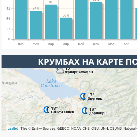
91
74.8
81
56.6
54
27
0
янв
фев
мар
апр
май
июн
июл
авг
КРУМБАХ НА КАРТЕ П
Leaflet
| Tiles © Esri — Sources: GEBCO, NOAA, CHS, OSU, UNH, CSUMB, National 