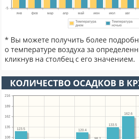
-5
янв
фев
мар
апр
май
июн
июл
авг
Температура
Температура
днем
ночью
* Вы можете получить более подро
о температуре воздуха за определен
кликнув на столбец с его значением.
КОЛИЧЕСТВО ОСАДКОВ В КР
216
189
162.6
162
133.5
135
123.5
120.4
108
98.2