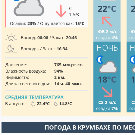
22
°C
С
1 м/с
Осадки:
23%
/ Ощущается как:
15°C
ЮВ 2 м/с
Ю
Восход:
06:06
/ Закат:
20:46
осадки
4%
ос
НОЧЬ
Н
Восход:
-
/ Закат:
16:34
Давление:
765 мм.рт.ст.
Влажность воздуха:
94%
18
°C
Видимость:
2 км.
Длина светового дня:
14 ч. 40 мин.
СРЕДНЯЯ ТЕМПЕРАТУРА
СЗ 2 м/с
С
В августе:
22.4°C
14.8°C
осадки
7%
ос
ПОГОДА В КРУМБАХЕ ПО МЕ