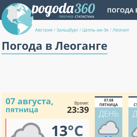
ПОГОДА 
Австрия
/
Зальцбург
/
Целль-ам-Зе
/
Леоганг
Погода в Леоганге
07 августа,
07.08
Время:
ПЯТНИЦА
С
23:39
пятница
ДЕНЬ
13
°C