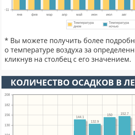
-11
янв
фев
мар
апр
май
июн
июл
авг
Температура
Температура
днем
ночью
* Вы можете получить более подро
о температуре воздуха за определен
кликнув на столбец с его значением.
КОЛИЧЕСТВО ОСАДКОВ В ЛЕ
208
182
152.7
150
156
144.1
132.9
130