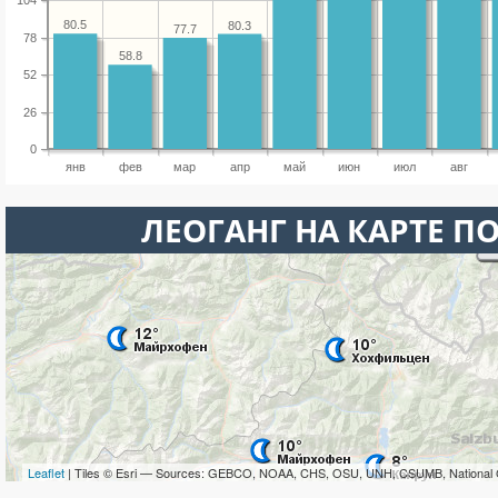
104
80.5
80.3
77.7
78
58.8
52
26
0
янв
фев
мар
апр
май
июн
июл
авг
ЛЕОГАНГ НА КАРТЕ П
Leaflet
| Tiles © Esri — Sources: GEBCO, NOAA, CHS, OSU, UNH, CSUMB, National 