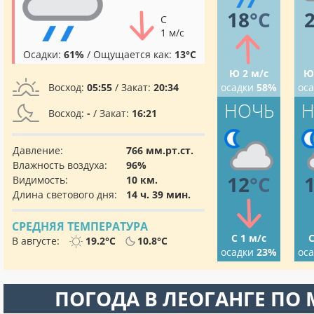
18
°C
С
1 м/с
Осадки:
61%
/ Ощущается как:
13°C
Ю 2 м/с
Ю
Восход:
05:55
/ Закат:
20:34
осадки
58%
ос
НОЧЬ
Н
Восход:
-
/ Закат:
16:21
Давление:
766 мм.рт.ст.
Влажность воздуха:
96%
12
°C
Видимость:
10 км.
Длина светового дня:
14 ч. 39 мин.
СРЕДНЯЯ ТЕМПЕРАТУРА
С 1 м/с
С
В августе:
19.2°C
10.8°C
осадки
23%
ос
ПОГОДА В ЛЕОГАНГЕ ПО