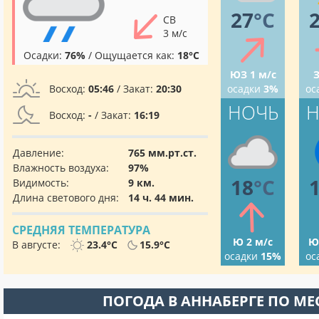
27
°C
СВ
3 м/с
Осадки:
76%
/ Ощущается как:
18°C
ЮЗ 1 м/с
З
Восход:
05:46
/ Закат:
20:30
осадки
3%
ос
НОЧЬ
Н
Восход:
-
/ Закат:
16:19
Давление:
765 мм.рт.ст.
Влажность воздуха:
97%
18
°C
Видимость:
9 км.
Длина светового дня:
14 ч. 44 мин.
СРЕДНЯЯ ТЕМПЕРАТУРА
Ю 2 м/с
Ю
В августе:
23.4°C
15.9°C
осадки
15%
ос
ПОГОДА В АННАБЕРГЕ ПО М