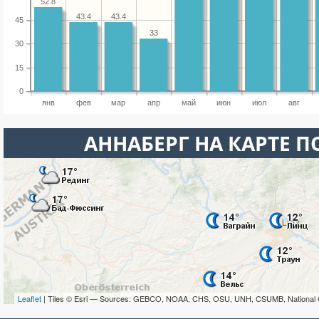
52.8
43.4
43.4
45
33
30
15
0
янв
фев
мар
апр
май
июн
июл
авг
АННАБЕРГ НА КАРТЕ 
Leaflet
| Tiles © Esri — Sources: GEBCO, NOAA, CHS, OSU, UNH, CSUMB, National 