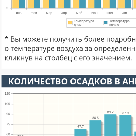
-6
янв
фев
мар
апр
май
июн
июл
авг
Температура
Температура
днем
ночью
* Вы можете получить более подро
о температуре воздуха за определен
кликнув на столбец с его значением.
КОЛИЧЕСТВО ОСАДКОВ В АН
120
105
89.2
87.9
90
80.5
75
67.7
60