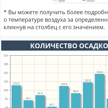
днем
ночью
* Вы можете получить более подро
о температуре воздуха за определен
кликнув на столбец с его значением.
КОЛИЧЕСТВО ОСАДКО
216
189
158.6
162
132.8
135
123.2
120.9
108
98.4
92.4
76.7
81
56.7
54