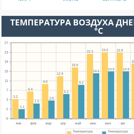
ТЕМПЕРАТУРА ВОЗДУХА ДНЕ
°C
27
23.0
22.8
22.3
23
1
19
16.6
14.9
14.9
14.1
15
12.9
11
9.5
9.2
6.4
7
5.3
3.2
2.6
3
1.3
-1.1
-1
-5
янв
фев
мар
апр
май
июн
июл
авг
Температура
Температура