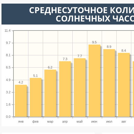
СРЕДНЕСУТОЧНОЕ КОЛ
СОЛНЕЧНЫХ ЧАС
11.4
9.5
9.7
8.9
8.4
8.1
7.7
7.3
6.2
6.5
5.1
4.9
4.2
3.2
1.6
0.0
янв
фев
мар
апр
май
июн
июл
авг