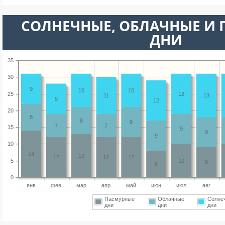
CОЛНЕЧНЫЕ, ОБЛАЧНЫЕ И
ДНИ
35
30
9
10
10
25
12
11
13
9
12
20
8
8
9
7
7
15
9
9
9
10
14
13
12
12
12
5
10
9
8
0
янв
фев
мар
апр
май
июн
июл
авг
Пасмурные
Облачные
Солне
дни
дни
дни