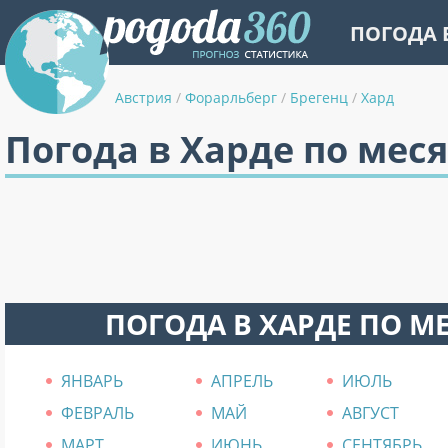
ПОГОДА 
Австрия
/
Форарльберг
/
Брегенц
/
Хард
Погода в Харде по мес
ПОГОДА В ХАРДЕ ПО М
ЯНВАРЬ
АПРЕЛЬ
ИЮЛЬ
ФЕВРАЛЬ
МАЙ
АВГУСТ
МАРТ
ИЮНЬ
СЕНТЯБРЬ