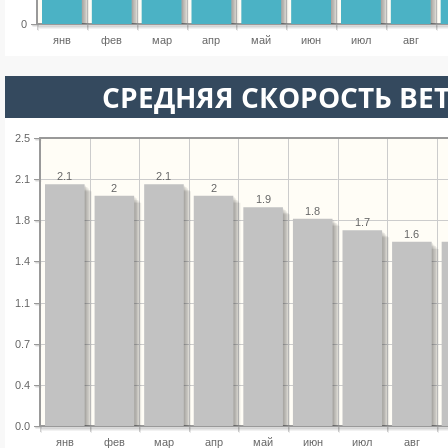
0
янв
фев
мар
апр
май
июн
июл
авг
СРЕДНЯЯ СКОРОСТЬ ВЕТ
2.5
2.1
2.1
2.1
2
2
1.9
1.8
1.8
1.7
1.6
1.4
1.1
0.7
0.4
0.0
янв
фев
мар
апр
май
июн
июл
авг