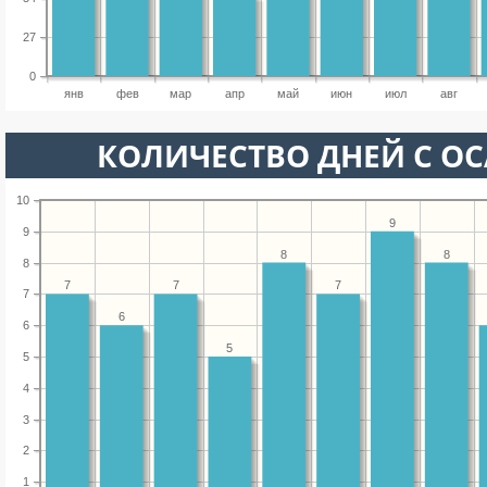
27
0
янв
фев
мар
апр
май
июн
июл
авг
КОЛИЧЕСТВО ДНЕЙ С О
10
9
9
8
8
8
7
7
7
7
6
6
5
5
4
3
2
1