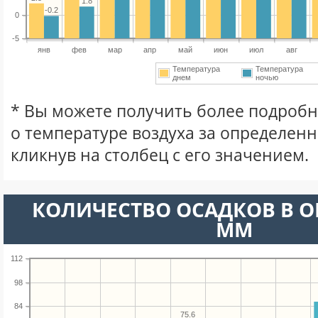
1.8
-0.2
0
-5
янв
фев
мар
апр
май
июн
июл
авг
Температура
Температура
днем
ночью
* Вы можете получить более подро
о температуре воздуха за определен
кликнув на столбец с его значением.
КОЛИЧЕСТВО ОСАДКОВ В О
ММ
112
98
84
75.6