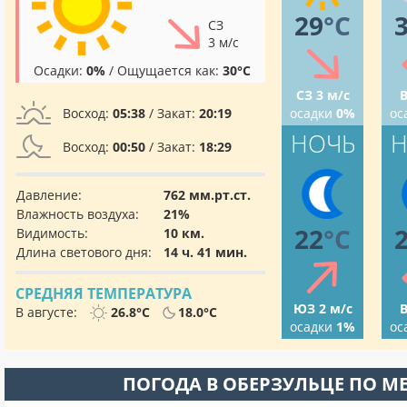
29
°C
СЗ
3 м/с
Осадки:
0%
/ Ощущается как:
30°C
СЗ 3 м/с
В
Восход:
05:38
/ Закат:
20:19
осадки
0%
ос
НОЧЬ
Н
Восход:
00:50
/ Закат:
18:29
Давление:
762 мм.рт.ст.
Влажность воздуха:
21%
22
°C
Видимость:
10 км.
Длина светового дня:
14 ч. 41 мин.
СРЕДНЯЯ ТЕМПЕРАТУРА
ЮЗ 2 м/с
В
В августе:
26.8°C
18.0°C
осадки
1%
ос
ПОГОДА В ОБЕРЗУЛЬЦЕ ПО М