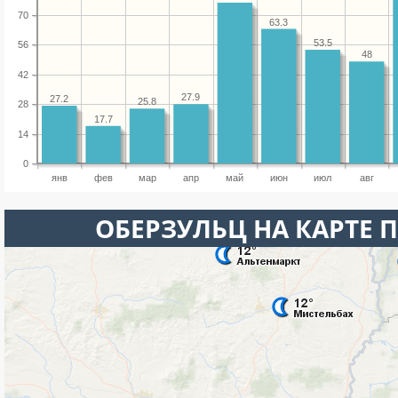
70
63.3
53.5
56
48
42
27.9
27.2
25.8
28
17.7
14
0
янв
фев
мар
апр
май
июн
июл
авг
ОБЕРЗУЛЬЦ НА КАРТЕ 