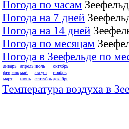
Погода по часам
Зеефельд
Погода на 7 дней
Зеефель
Погода на 14 дней
Зеефел
Погода по месяцам
Зеефе
Погода в Зеефельде по ме
январь
апрель
июль
октябрь
февраль
май
август
ноябрь
март
июнь
сентябрь
декабрь
Температура воздуха в Зе