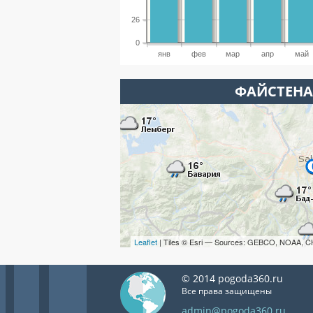
26
0
янв
фев
мар
апр
май
ФАЙСТЕНА
Leaflet
| Tiles © Esri — Sources: GEBCO, NOAA, C
© 2014 pogoda360.ru
Все права защищены
admin@pogoda360.ru