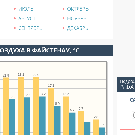
ИЮЛЬ
ОКТЯБРЬ
АВГУСТ
НОЯБРЬ
СЕНТЯБРЬ
ДЕКАБРЬ
ОЗДУХА В ФАЙСТЕНАУ, °C
22.1
22.0
21.8
Подроб
В ФА
17.1
13.2
13.2
12.8
12.0
С
8.9
6.7
5.9
2.8
1.5
-0.9