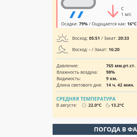
С
1 м/с
Осадки:
79%
/ Ощущается как:
16°C
Восход:
05:51
/ Закат:
20:33
Восход:
-
/ Закат:
16:20
Давление:
765 мм.рт.ст.
Влажность воздуха:
98%
Видимость:
9 км.
Длина светового дня:
14 ч. 42 мин.
СРЕДНЯЯ ТЕМПЕРАТУРА
В августе:
22.0°C
13.2°C
ПОГОДА В Ф