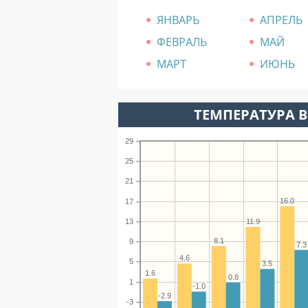
ЯНВАРЬ
АПРЕЛЬ
ФЕВРАЛЬ
МАЙ
МАРТ
ИЮНЬ
ТЕМПЕРАТУРА В
29
25
21
16.0
17
13
11.9
8.1
9
7.3
4.6
5
3.5
1.6
0.8
1
-1.0
-2.9
-3