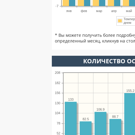
-7
янв
фев
мар
апр
май
Темпер
днем
* Вы можете получить более подробн
определенный месяц, кликнув на стол
КОЛИЧЕСТВО ОС
208
182
155.2
156
133
130
106.9
104
88.7
82.5
78
52