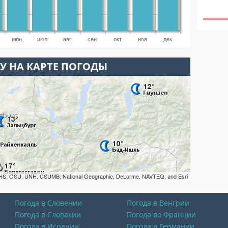
июн
июл
авг
сен
окт
ноя
дек
У НА КАРТЕ ПОГОДЫ
HS, OSU, UNH, CSUMB, National Geographic, DeLorme, NAVTEQ, and Esri
Погода в Словении
Погода в Венгрии
Погода в Словакии
Погода во Франции
Погода в Испании
Погода в Германии