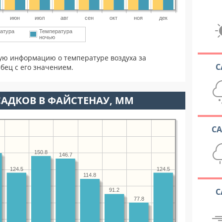
июн
июл
авг
сен
окт
ноя
дек
атура
Температура
ночью
ую информацию о температуре воздуха за
С
бец с его значением.
АДКОВ В ФАЙСТЕНАУ, ММ
С
150.8
146.7
124.5
124.5
114.8
С
91.2
77.8