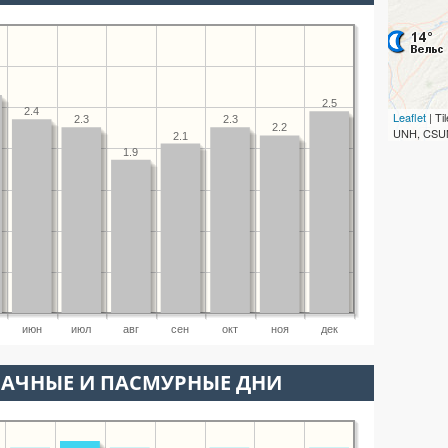
2.5
2.4
Leaflet
| T
2.3
2.3
2.2
UNH, CSUM
2.1
1.9
июн
июл
авг
сен
окт
ноя
дек
ЛАЧНЫЕ И ПАСМУРНЫЕ ДНИ