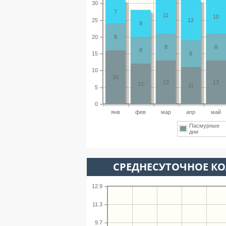
30
7
11
10
25
12
8
20
8
8
8
8
15
8
10
16
13
13
12
11
5
0
янв
фев
мар
апр
май
Пасмурные
дни
СРЕДНЕСУТОЧНОЕ К
12.9
11.3
9.7