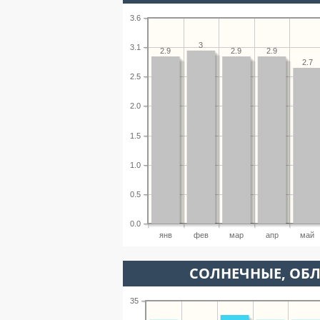
3.6
3
3.1
2.9
2.9
2.9
2.7
2.5
2.0
1.5
1.0
0.5
0.0
янв
фев
мар
апр
май
CОЛНЕЧНЫЕ, ОБ
35