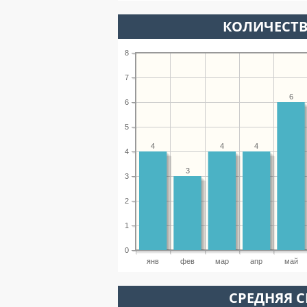
КОЛИЧЕСТВ
8
7
6
6
5
4
4
4
4
3
3
2
1
0
янв
фев
мар
апр
май
СРЕДНЯЯ С