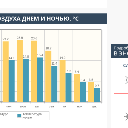
ЗДУХА ДНЕМ И НОЧЬЮ, °C
23.9
23.6
23.2
Подроб
18.7
В ЭН
15.4
14.8
14.2
14.1
11.4
С
7.9
7.4
3.5
3.4
0.7
июн
июл
авг
сен
окт
ноя
дек
атура
Температура
ночью