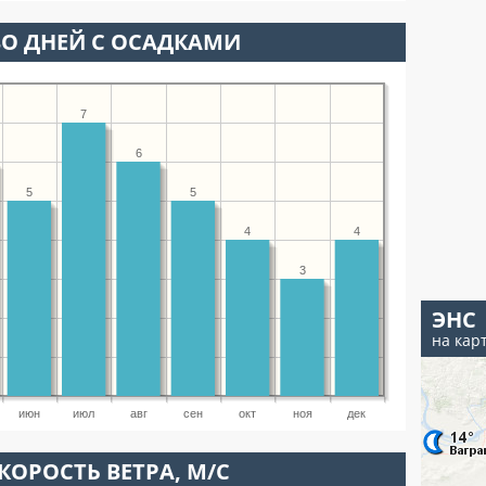
О ДНЕЙ С ОСАДКАМИ
7
6
5
5
4
4
3
ЭНС
на кар
июн
июл
авг
сен
окт
ноя
дек
КОРОСТЬ ВЕТРА, М/С