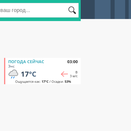
ПОГОДА СЕЙЧАС
03:00
Энс
17
°C
В
3 м/с
Ощущается как:
17°C
/ Осадки:
53%