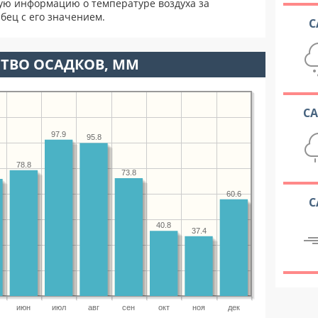
ую информацию о температуре воздуха за
бец с его значением.
С
ТВО ОСАДКОВ, ММ
С
97.9
95.8
78.8
73.8
60.6
С
40.8
37.4
июн
июл
авг
сен
окт
ноя
дек