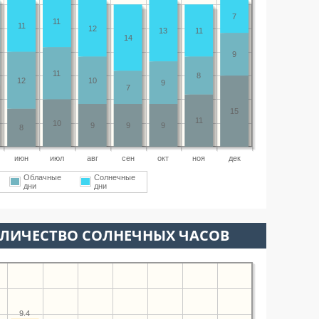
7
11
11
12
13
11
14
9
11
8
12
10
9
7
15
11
10
9
9
9
8
июн
июл
авг
сен
окт
ноя
дек
Облачные
Солнечные
дни
дни
ОЛИЧЕСТВО СОЛНЕЧНЫХ ЧАСОВ
9.4