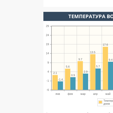
ТЕМПЕРАТУРА ВО
29
24
19
17.6
13.5
14
9.7
9.4
9
5.7
5.6
2.9
4
2.1
0.9
-1.4
-1
-6
янв
фев
мар
апр
май
Темпер
днем