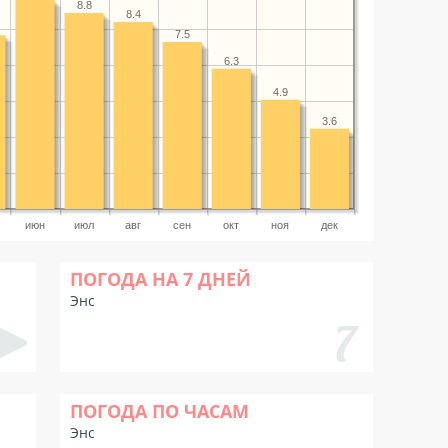
8.8
8.4
7.5
6.3
4.9
3.6
июн
июл
авг
сен
окт
ноя
дек
ПОГОДА НА 7 ДНЕЙ
Энс
ПОГОДА ПО ЧАСАМ
Энс