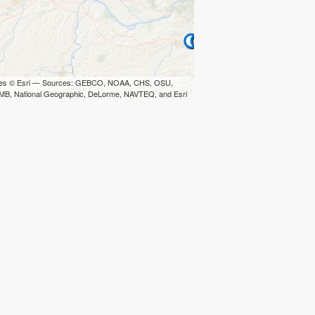
iles © Esri — Sources: GEBCO, NOAA, CHS, OSU,
B, National Geographic, DeLorme, NAVTEQ, and Esri