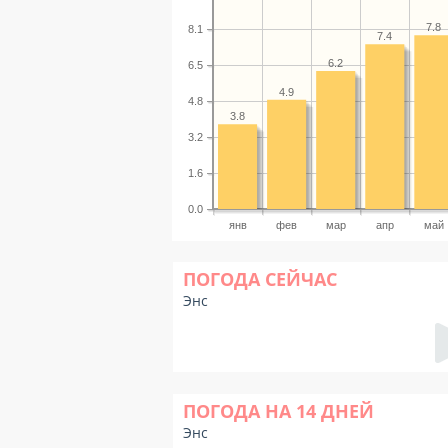
7.8
8.1
7.4
6.2
6.5
4.9
4.8
3.8
3.2
1.6
0.0
янв
фев
мар
апр
май
ПОГОДА СЕЙЧАС
Энс
ПОГОДА НА 14 ДНЕЙ
Энс