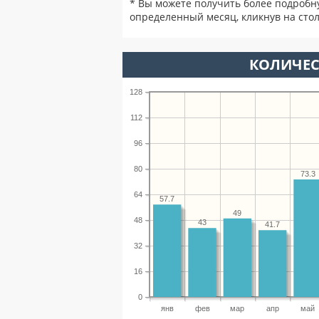
* Вы можете получить более подробн
определенный месяц, кликнув на стол
КОЛИЧЕС
128
112
96
80
73.3
64
57.7
49
48
43
41.7
32
16
0
янв
фев
мар
апр
май