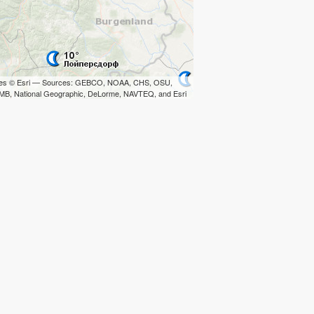
iles © Esri — Sources: GEBCO, NOAA, CHS, OSU,
B, National Geographic, DeLorme, NAVTEQ, and Esri