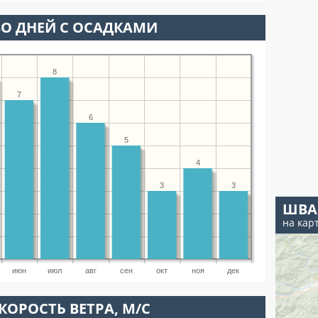
О ДНЕЙ С ОСАДКАМИ
8
7
6
5
4
3
3
ШВА
на кар
июн
июл
авг
сен
окт
ноя
дек
КОРОСТЬ ВЕТРА, М/С