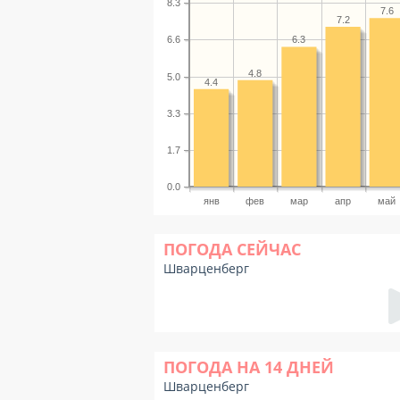
8.3
7.6
7.2
6.6
6.3
4.8
5.0
4.4
3.3
1.7
0.0
янв
фев
мар
апр
май
ПОГОДА СЕЙЧАС
Шварценберг
ПОГОДА НА 14 ДНЕЙ
Шварценберг