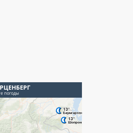
РЦЕНБЕРГ
те погоды