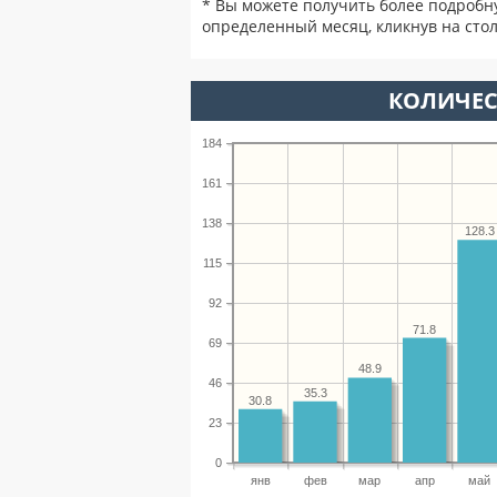
* Вы можете получить более подробн
определенный месяц, кликнув на стол
КОЛИЧЕС
184
161
138
128.3
115
92
71.8
69
48.9
46
35.3
30.8
23
0
янв
фев
мар
апр
май