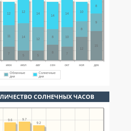
8
12
10
12
14
14
14
9
8
11
14
8
10
12
15
12
8
7
7
5
5
июн
июл
авг
сен
окт
ноя
дек
Облачные
Солнечные
дни
дни
ОЛИЧЕСТВО СОЛНЕЧНЫХ ЧАСОВ
9.7
9.6
9.2