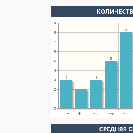
КОЛИЧЕСТВ
9
8
8
7
6
5
5
4
3
3
3
2
2
1
0
янв
фев
мар
апр
май
СРЕДНЯЯ С