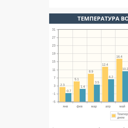
ТЕМПЕРАТУРА ВО
31
27
23
19
16.4
15
12.4
10.
11
8.9
6.2
7
5.1
3.5
2.3
3
1.4
-0.7
-1
-5
янв
фев
мар
апр
май
Темпер
днем