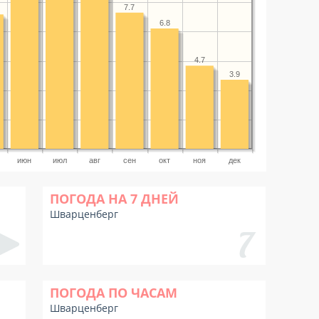
7.7
6.8
4.7
3.9
июн
июл
авг
сен
окт
ноя
дек
ПОГОДА НА 7 ДНЕЙ
Шварценберг
ПОГОДА ПО ЧАСАМ
Шварценберг