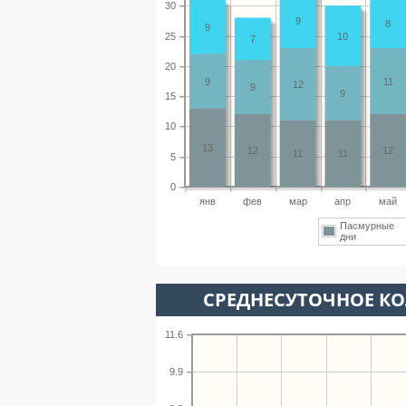
30
9
8
9
25
10
7
20
9
11
12
9
9
15
10
13
12
12
11
11
5
0
янв
фев
мар
апр
май
Пасмурные
дни
СРЕДНЕСУТОЧНОЕ К
11.6
9.9