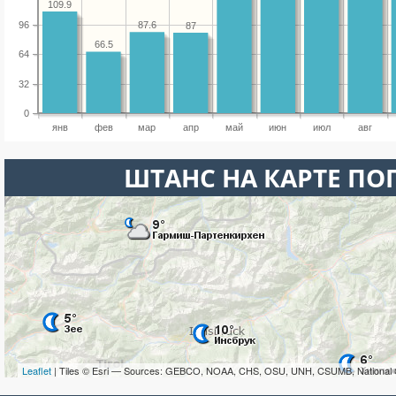
109.9
96
87.6
87
66.5
64
32
0
янв
фев
мар
апр
май
июн
июл
авг
ШТАНС НА КАРТЕ ПО
Leaflet
| Tiles © Esri — Sources: GEBCO, NOAA, CHS, OSU, UNH, CSUMB, National 