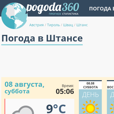
ПОГОДА 
Австрия
/
Тироль
/
Швац
/
Штанс
Погода в Штансе
08 августа,
08.08
Время:
СУББОТА
ВОС
05:06
суббота
ДЕНЬ
9
°C