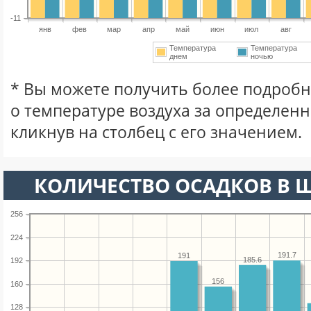
-11
янв
фев
мар
апр
май
июн
июл
авг
Температура
Температура
днем
ночью
* Вы можете получить более подро
о температуре воздуха за определен
кликнув на столбец с его значением.
КОЛИЧЕСТВО ОСАДКОВ В 
256
224
191.7
191
185.6
192
156
160
128