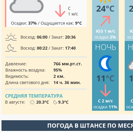
24
°C
С
1 м/с
Осадки:
37%
/ Ощущается как:
9°C
ЮЗ 1 м/с
Ю
Восход:
06:00
/ Закат:
20:36
осадки
2%
ос
НОЧЬ
Н
Восход:
00:22
/ Закат:
17:40
Давление:
766 мм.рт.ст.
Влажность воздуха:
95%
11
°C
Видимость:
2 км.
Длина светового дня:
14 ч. 36 мин.
СРЕДНЯЯ ТЕМПЕРАТУРА
С 2 м/с
С
В августе:
20.3°C
9.3°C
осадки
11%
ос
ПОГОДА В ШТАНСЕ ПО МЕ