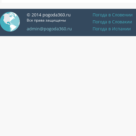
© 2014 pogoda360.ru
Погода в Словении
Все права защищены
Погода в Словакии
admin@pogoda360.ru
Погода в Испании