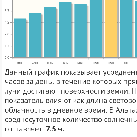
5.7
4.2
2.8
1.4
0.0
янв
фев
мар
апр
май
июн
июл
авг
Данный график показывает усреднен
часов за день, в течение которых п
лучи достигают поверхности земли. 
показатель влияют как длина световог
облачность в дневное время. В Альта
среднесуточное количество солнечны
составляет:
7.5 ч.