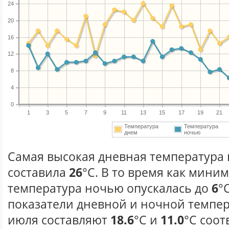
24
20
16
12
8
4
0
1
3
5
7
9
11
13
15
17
19
21
Температура
Температура
днем
ночью
Самая высокая дневная температура 
составила
26
°С. В то время как мини
температура ночью опускалась до
6
°
показатели дневной и ночной темпер
июля составляют
18.6
°С и
11.0
°С соот