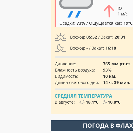
Ю
1 м/с
Осадки:
73%
/ Ощущается как:
19°C
Восход:
05:52
/ Закат:
20:31
Восход:
-
/ Закат:
16:18
Давление:
765 мм.рт.ст.
Влажность воздуха:
93%
Видимость:
10 км.
Длина светового дня:
14 ч. 39 мин.
СРЕДНЯЯ ТЕМПЕРАТУРА
В августе:
18.1°C
10.8°C
ПОГОДА В ФЛА