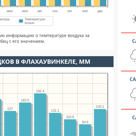
июн
июл
авг
сен
окт
ноя
дек
ратура
Температура
ночью
ую информацию о температуре воздуха за
С
бец с его значением.
КОВ В ФЛАХАУВИНКЕЛЕ, ММ
С
192.4
163.5
143.1
137
131.1
С
110.9
94.9