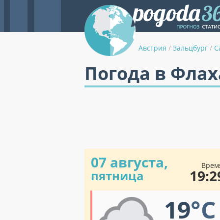
Австрия
/
Зальцбург
/
С
Погода в Фла
07 августа,
Врем
19:2
пятница
19
°C