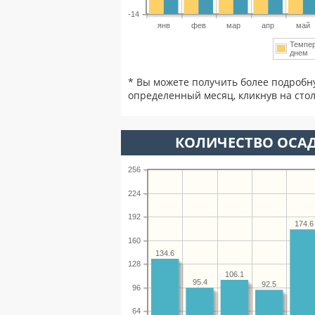
-14
янв
фев
мар
апр
май
Темпе
днем
* Вы можете получить более подробн
определенный месяц, кликнув на стол
КОЛИЧЕСТВО ОСАД
256
224
192
174.6
160
134.6
128
106.1
95.4
92.5
96
64