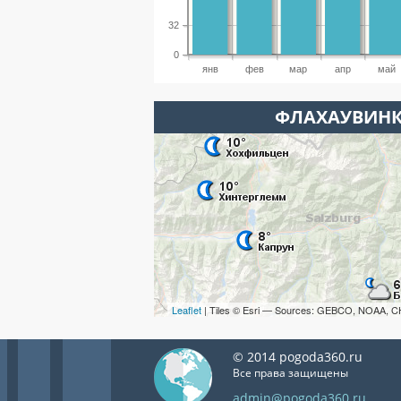
32
0
янв
фев
мар
апр
май
ФЛАХАУВИНК
Leaflet
| Tiles © Esri — Sources: GEBCO, NOAA, C
© 2014 pogoda360.ru
Все права защищены
admin@pogoda360.ru