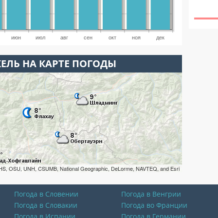
июн
июл
авг
сен
окт
ноя
дек
ЕЛЬ НА КАРТЕ ПОГОДЫ
HS, OSU, UNH, CSUMB, National Geographic, DeLorme, NAVTEQ, and Esri
Погода в Словении
Погода в Венгрии
Погода в Словакии
Погода во Франции
Погода в Испании
Погода в Германии