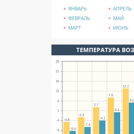
ЯНВАРЬ
АПРЕЛЬ
ФЕВРАЛЬ
МАЙ
МАРТ
ИЮНЬ
ТЕМПЕРАТУРА ВОЗ
26
21
16
12.2
11
7.6
5.
6
2.7
0.1
1
-2.4
-4.1
-4.8
-4
-7.4
-9.4
-9