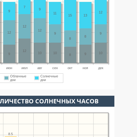
7
9
9
12
11
15
13
12
12
12
9
9
8
8
12
10
10
10
9
9
8
июн
июл
авг
сен
окт
ноя
дек
Облачные
Солнечные
дни
дни
ОЛИЧЕСТВО СОЛНЕЧНЫХ ЧАСОВ
8.5