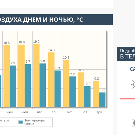
ЗДУХА ДНЕМ И НОЧЬЮ, °C
19.2
18.9
18.6
Подроб
14.8
В ТЕ
10.8
9.0
8.7
7.9
С
5.3
4.3
8
2.2
-0.3
-2.9
-6.2
июн
июл
авг
сен
окт
ноя
дек
ратура
Температура
ночью