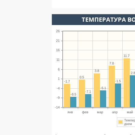
ТЕМПЕРАТУРА ВО
26
21
16
11.7
11
7.8
6
3.8
2.
0.5
1
-1.5
-1.7
-5.1
-4
-7.1
-8.5
-9
-14
янв
фев
мар
апр
май
Темпе
днем