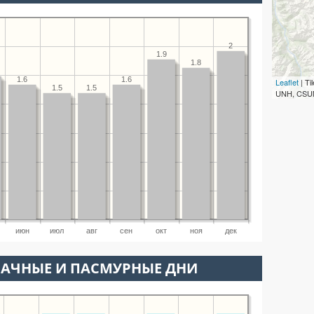
2
1.9
1.8
1.6
1.6
Leaflet
| T
1.5
1.5
UNH, CSUM
июн
июл
авг
сен
окт
ноя
дек
ЛАЧНЫЕ И ПАСМУРНЫЕ ДНИ