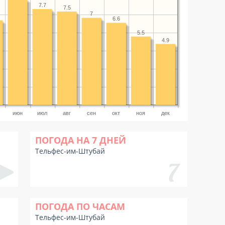
7.7
7.5
7
6.6
5.5
4.9
июн
июл
авг
сен
окт
ноя
дек
ПОГОДА НА 7 ДНЕЙ
Тельфес-им-Штубай
ПОГОДА ПО ЧАСАМ
Тельфес-им-Штубай