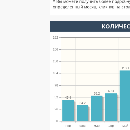
* Вы можете получить более подробн
определенный месяц, кликнув на стол
КОЛИЧЕС
182
156
130
110.1
104
78
60.4
55.2
52
45.9
34.2
26
0
янв
фев
мар
апр
май