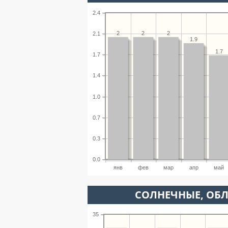
2.4
2
2
2
2.1
1.9
1.7
1.7
1.4
1.0
0.7
0.3
0.0
янв
фев
мар
апр
май
CОЛНЕЧНЫЕ, ОБ
35