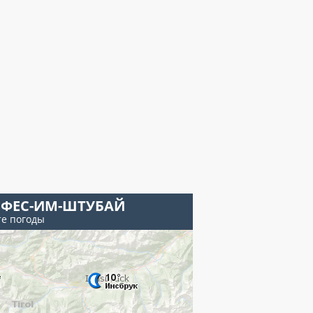
ЬФЕС-ИМ-ШТУБАЙ
те погоды