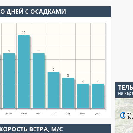
О ДНЕЙ С ОСАДКАМИ
12
9
9
6
5
4
4
ТЕЛ
на кар
июн
июл
авг
сен
окт
ноя
дек
КОРОСТЬ ВЕТРА, М/С