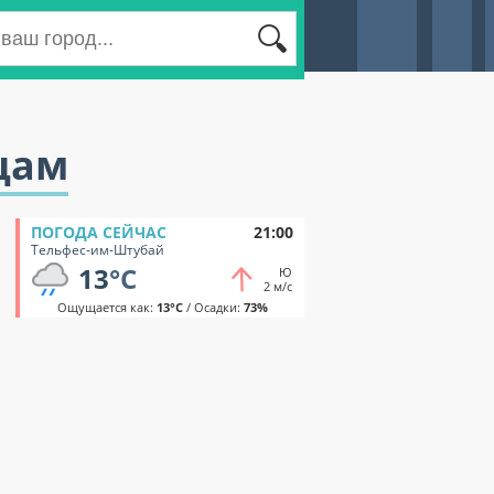
цам
ПОГОДА СЕЙЧАС
21:00
Тельфес-им-Штубай
13
°C
Ю
2 м/с
Ощущается как:
13°C
/ Осадки:
73%