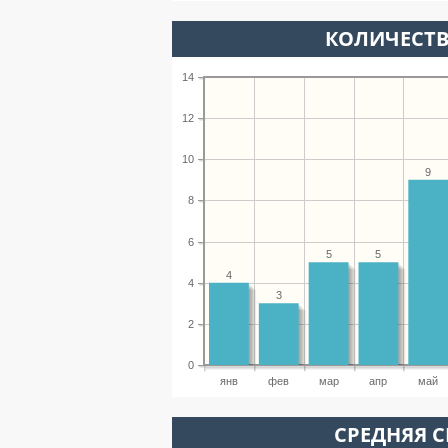
КОЛИЧЕСТВ
14
12
10
9
8
6
5
5
4
4
3
2
0
янв
фев
мар
апр
май
СРЕДНЯЯ С