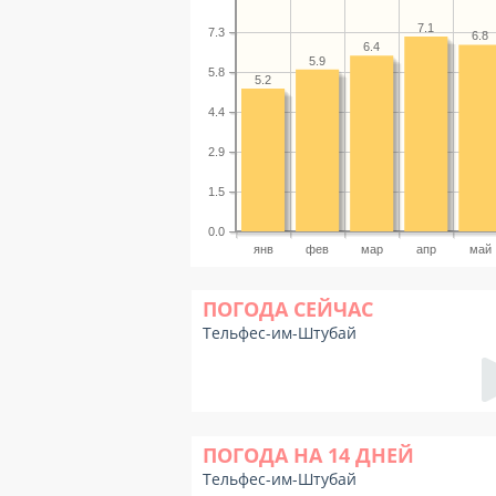
7.1
7.3
6.8
6.4
5.9
5.8
5.2
4.4
2.9
1.5
0.0
янв
фев
мар
апр
май
ПОГОДА СЕЙЧАС
Тельфес-им-Штубай
ПОГОДА НА 14 ДНЕЙ
Тельфес-им-Штубай