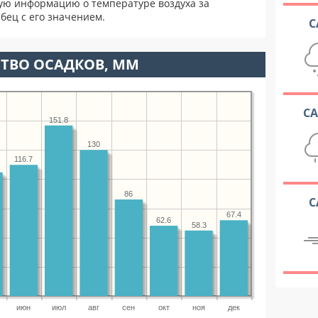
ую информацию о температуре воздуха за
бец с его значением.
С
ТВО ОСАДКОВ, ММ
С
151.8
130
116.7
86
С
67.4
62.6
58.3
июн
июл
авг
сен
окт
ноя
дек