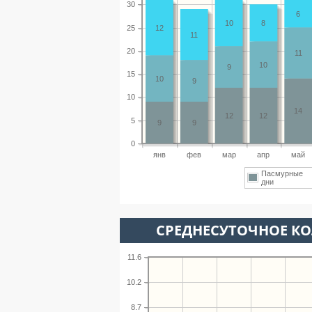
30
6
10
8
25
12
11
20
11
10
9
15
10
9
10
14
12
12
5
9
9
0
янв
фев
мар
апр
май
Пасмурные
дни
СРЕДНЕСУТОЧНОЕ К
11.6
10.2
8.7