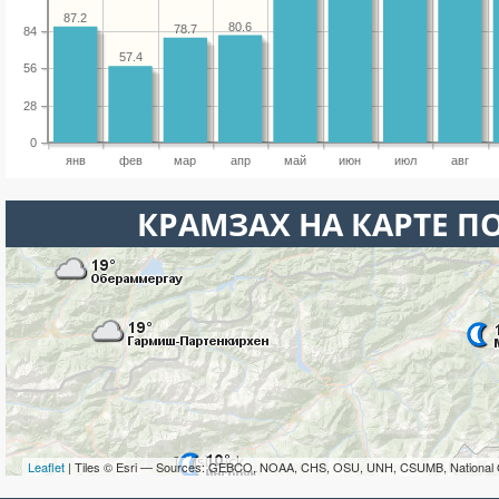
87.2
80.6
78.7
84
57.4
56
28
0
янв
фев
мар
апр
май
июн
июл
авг
КРАМЗАХ НА КАРТЕ П
Leaflet
| Tiles © Esri — Sources: GEBCO, NOAA, CHS, OSU, UNH, CSUMB, National 