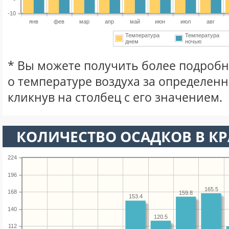
-10
янв
фев
мар
апр
май
июн
июл
авг
Температура
Температура
днем
ночью
* Вы можете получить более подро
о температуре воздуха за определен
кликнув на столбец с его значением.
КОЛИЧЕСТВО ОСАДКОВ В КР
224
196
165.5
168
159.8
153.4
140
120.5
112