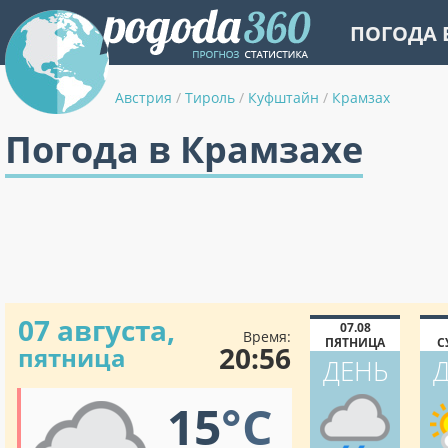
ПОГОДА 
Австрия
/
Тироль
/
Куфштайн
/
Крамзах
Погода в Крамзахе
07 августа,
07.08
Время:
ПЯТНИЦА
С
20:56
пятница
ДЕНЬ
15
°C