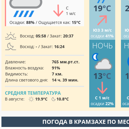
19
°C
С
1 м/с
Осадки:
88%
/ Ощущается как:
15°C
ЮЗ 3 м/с
Ю
Восход:
05:58
/ Закат:
20:37
осадки
41%
ос
НОЧЬ
Н
Восход:
-
/ Закат:
16:24
Давление:
765 мм.рт.ст.
Влажность воздуха:
91%
13
°C
Видимость:
7 км.
Длина светового дня:
14 ч. 39 мин.
СРЕДНЯЯ ТЕМПЕРАТУРА
С 1 м/с
С
В августе:
19.9°C
10.8°C
осадки
22%
ос
ПОГОДА В КРАМЗАХЕ ПО МЕ