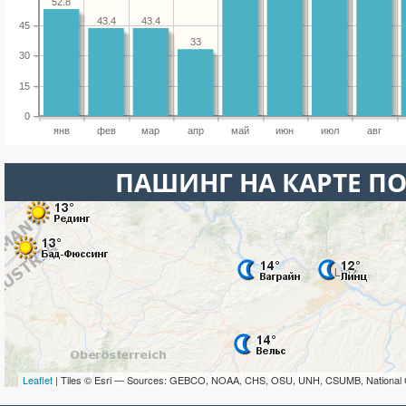
52.8
43.4
43.4
45
33
30
15
0
янв
фев
мар
апр
май
июн
июл
авг
ПАШИНГ НА КАРТЕ П
Leaflet
| Tiles © Esri — Sources: GEBCO, NOAA, CHS, OSU, UNH, CSUMB, National 