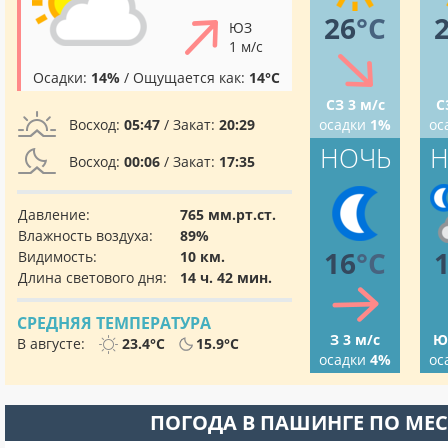
26
°C
ЮЗ
1 м/с
Осадки:
14%
/ Ощущается как:
14°C
СЗ 3 м/с
С
Восход:
05:47
/ Закат:
20:29
осадки
1%
ос
НОЧЬ
Н
Восход:
00:06
/ Закат:
17:35
Давление:
765 мм.рт.ст.
Влажность воздуха:
89%
16
°C
Видимость:
10 км.
Длина светового дня:
14 ч. 42 мин.
СРЕДНЯЯ ТЕМПЕРАТУРА
З 3 м/с
Ю
В августе:
23.4°C
15.9°C
осадки
4%
ос
ПОГОДА В ПАШИНГЕ ПО МЕ