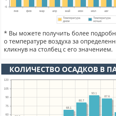
-6
янв
фев
мар
апр
май
июн
июл
авг
Температура
Температура
днем
ночью
* Вы можете получить более подро
о температуре воздуха за определен
кликнув на столбец с его значением.
КОЛИЧЕСТВО ОСАДКОВ В П
120
105
93.1
87.6
90
80.7
75
68.1
60