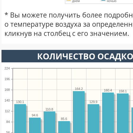
днем
ночью
* Вы можете получить более подро
о температуре воздуха за определен
кликнув на столбец с его значением.
КОЛИЧЕСТВО ОСАДКО
224
196
164.2
168
160.4
158.1
140
130.1
129.9
110.8
112
94.6
85.6
84
56