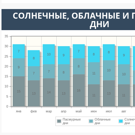
CОЛНЕЧНЫЕ, ОБЛАЧНЫЕ И
ДНИ
35
30
7
7
8
10
8
9
9
25
8
20
8
9
10
7
8
7
11
10
15
10
16
15
14
13
13
13
11
11
5
0
янв
фев
мар
апр
май
июн
июл
авг
Пасмурные
Облачные
Солне
дни
дни
дни