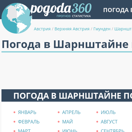
ПОГОДА 
Австрия
/
Верхняя Австрия
/
Гмунден
/
Шарншт
Погода в Шарнштайне 
ПОГОДА В ШАРНШТАЙНЕ П
ЯНВАРЬ
АПРЕЛЬ
ИЮЛЬ
ФЕВРАЛЬ
МАЙ
АВГУСТ
МАРТ
ИЮНЬ
СЕНТЯБРЬ