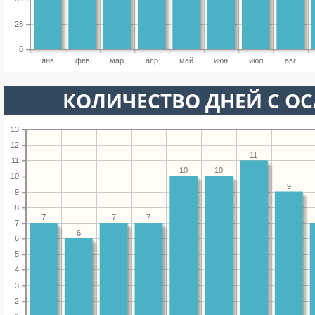
28
0
янв
фев
мар
апр
май
июн
июл
авг
КОЛИЧЕСТВО ДНЕЙ С О
13
12
11
11
10
10
10
9
9
8
7
7
7
7
6
6
5
4
3
2