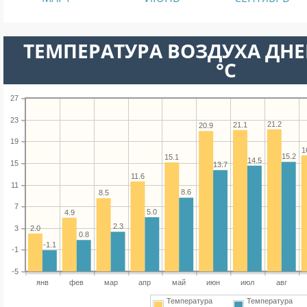
ТЕМПЕРАТУРА ВОЗДУХА ДНЕ
°C
27
23
21.2
21.1
20.9
19
1
15.2
15.1
14.5
15
13.7
11.6
11
8.6
8.5
7
5.0
4.9
2.3
2.0
3
0.8
-1.1
-1
-5
янв
фев
мар
апр
май
июн
июл
авг
Температура
Температура