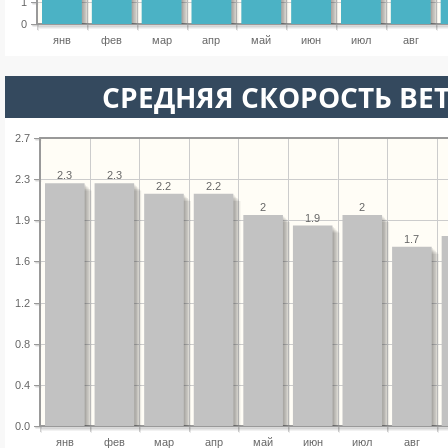
1
0
янв
фев
мар
апр
май
июн
июл
авг
СРЕДНЯЯ СКОРОСТЬ ВЕТ
2.7
2.3
2.3
2.3
2.2
2.2
2
2
1.9
1.9
1.7
1.6
1.2
0.8
0.4
0.0
янв
фев
мар
апр
май
июн
июл
авг