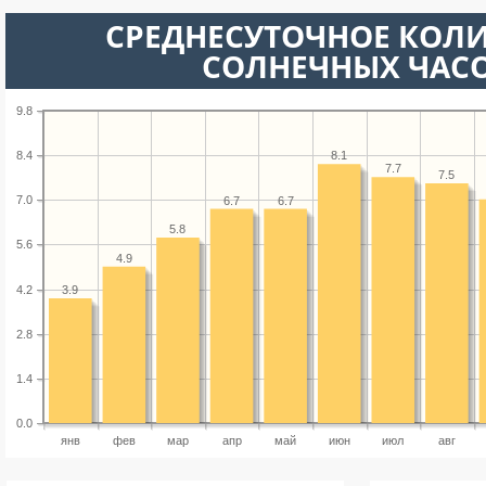
СРЕДНЕСУТОЧНОЕ КОЛ
СОЛНЕЧНЫХ ЧАС
9.8
8.4
8.1
7.7
7.5
7.0
6.7
6.7
5.8
5.6
4.9
4.2
3.9
2.8
1.4
0.0
янв
фев
мар
апр
май
июн
июл
авг