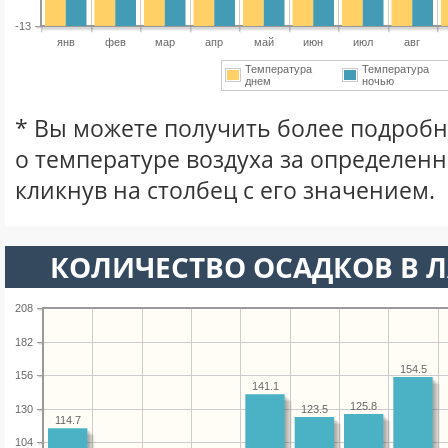
-13
янв
фев
мар
апр
май
июн
июл
авг
Температура
Температура
днем
ночью
* Вы можете получить более подро
о температуре воздуха за определен
кликнув на столбец с его значением.
КОЛИЧЕСТВО ОСАДКОВ В Л
208
182
154.5
156
141.1
125.8
130
123.5
114.7
104