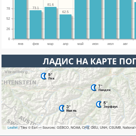
81.6
73.1
78
62.5
52
26
0
янв
фев
мар
апр
май
июн
июл
авг
ЛАДИС НА КАРТЕ ПО
Leaflet
| Tiles © Esri — Sources: GEBCO, NOAA, CHS, OSU, UNH, CSUMB, National 