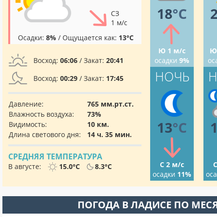
18
°C
СЗ
1 м/с
Осадки:
8%
/ Ощущается как:
13°C
Ю 1 м/с
Ю
Восход:
06:06
/ Закат:
20:41
осадки
9%
ос
НОЧЬ
Н
Восход:
00:29
/ Закат:
17:45
Давление:
765 мм.рт.ст.
Влажность воздуха:
73%
13
°C
Видимость:
10 км.
Длина светового дня:
14 ч. 35 мин.
СРЕДНЯЯ ТЕМПЕРАТУРА
С 2 м/с
С
В августе:
15.0°C
8.3°C
осадки
11%
ос
ПОГОДА В ЛАДИСЕ ПО МЕС