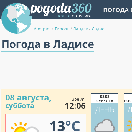
ПОГОДА 
Австрия
/
Тироль
/
Ландек
/
Ладис
Погода в Ладисе
08 августа,
08.08
Время:
СУББОТА
ВОС
12:06
суббота
ДЕНЬ
13
°C