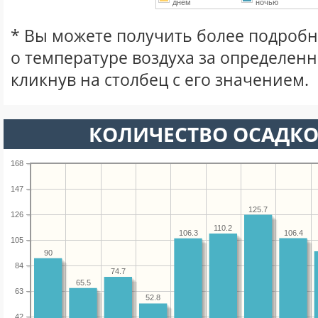
днем
ночью
* Вы можете получить более подро
о температуре воздуха за определен
кликнув на столбец с его значением.
КОЛИЧЕСТВО ОСАДКО
168
147
125.7
126
110.2
106.4
106.3
105
90
84
74.7
65.5
63
52.8
42