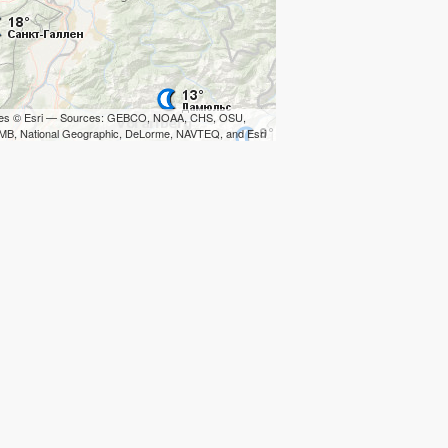
iles © Esri — Sources: GEBCO, NOAA, CHS, OSU,
B, National Geographic, DeLorme, NAVTEQ, and Esri