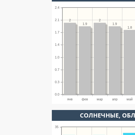
2.4
2.1
2
2
1.9
1.9
1.8
1.7
1.4
1.0
0.7
0.3
0.0
янв
фев
мар
апр
май
CОЛНЕЧНЫЕ, ОБ
35