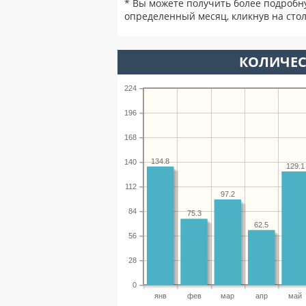
* Вы можете получить более подробн
определенный месяц, кликнув на стол
КОЛИЧЕС
224
196
168
134.8
140
129.1
112
97.2
84
75.3
62.5
56
28
0
янв
фев
мар
апр
май