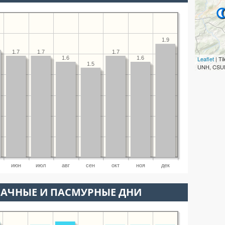
1.9
1.7
1.7
1.7
1.6
1.6
Leaflet
| T
1.5
UNH, CSUM
июн
июл
авг
сен
окт
ноя
дек
ЛАЧНЫЕ И ПАСМУРНЫЕ ДНИ