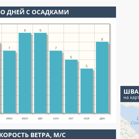
О ДНЕЙ С ОСАДКАМИ
9
9
8
7
7
6
5
ШВА
на кар
июн
июл
авг
сен
окт
ноя
дек
КОРОСТЬ ВЕТРА, М/С