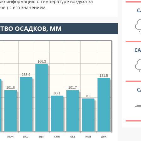
ую информацию о температуре воздуха за
бец с его значением.
С
ТВО ОСАДКОВ, ММ
С
166.3
133.9
131.5
101.7
101.6
С
88.1
81
июн
июл
авг
сен
окт
ноя
дек