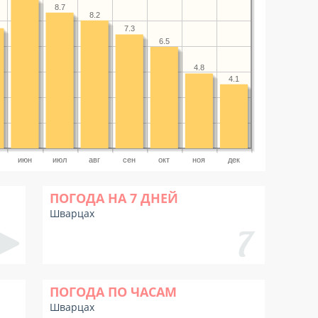
8.7
8.2
7.3
6.5
4.8
4.1
июн
июл
авг
сен
окт
ноя
дек
ПОГОДА НА 7 ДНЕЙ
Шварцах
ПОГОДА ПО ЧАСАМ
Шварцах