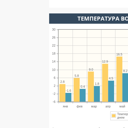
ТЕМПЕРАТУРА ВО
30
26
22
18
16.5
12.9
14
9.0
10
8.2
5.8
6
4.5
2.8
1.8
2
0.4
-1.6
-2
-6
янв
фев
мар
апр
май
Темпер
днем