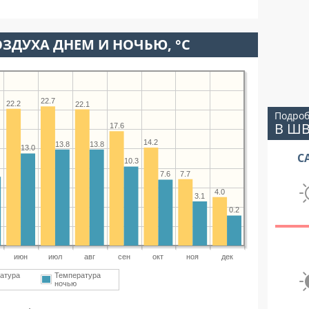
ЗДУХА ДНЕМ И НОЧЬЮ, °C
22.7
22.2
22.1
Подроб
В Ш
17.6
14.2
13.8
13.8
13.0
С
10.3
7.7
7.6
4.0
3.1
0.2
июн
июл
авг
сен
окт
ноя
дек
атура
Температура
ночью