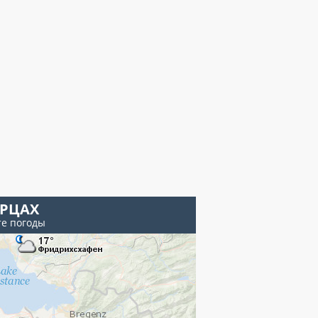
РЦАХ
те погоды