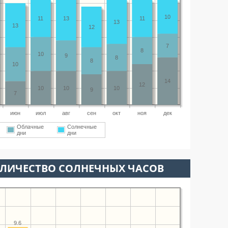
10
11
13
11
13
13
12
7
8
10
9
8
8
10
14
12
10
10
10
9
7
июн
июл
авг
сен
окт
ноя
дек
Облачные
Солнечные
дни
дни
ОЛИЧЕСТВО СОЛНЕЧНЫХ ЧАСОВ
9.6