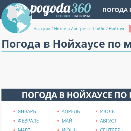
ПОГОДА 
Австрия
/
Нижняя Австрия
/
Шайбс
/
Нойхаус
Погода в Нойхаусе по 
ПОГОДА В НОЙХАУСЕ ПО
ЯНВАРЬ
АПРЕЛЬ
ИЮЛЬ
ФЕВРАЛЬ
МАЙ
АВГУСТ
МАРТ
ИЮНЬ
СЕНТЯБРЬ