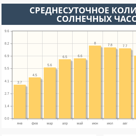
СРЕДНЕСУТОЧНОЕ КОЛ
СОЛНЕЧНЫХ ЧАС
9.6
8
8.2
7.8
7.7
6.6
6.9
6.5
5.6
5.5
4.5
4.1
3.7
2.7
1.4
0.0
янв
фев
мар
апр
май
июн
июл
авг