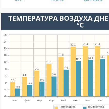
ТЕМПЕРАТУРА ВОЗДУХА ДНЕ
°C
28
24
21.4
21.4
21.1
20
1
15.0
16
13.9
13.4
12.7
10.9
12
7.6
7.1
8
3.6
3.5
4
0.6
0.3
0
-1.2
-3.4
-4
-8
янв
фев
мар
апр
май
июн
июл
авг
Температура
Температура