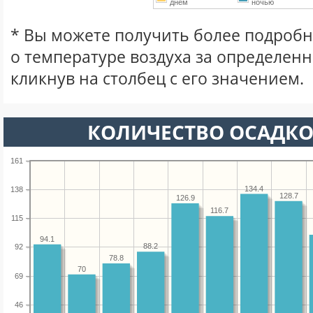
днем
ночью
* Вы можете получить более подро
о температуре воздуха за определен
кликнув на столбец с его значением.
КОЛИЧЕСТВО ОСАДКО
161
134.4
138
128.7
126.9
116.7
115
94.1
88.2
92
78.8
70
69
46