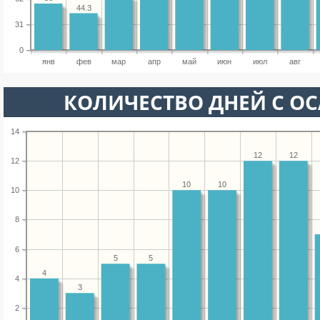
44.3
31
0
янв
фев
мар
апр
май
июн
июл
авг
КОЛИЧЕСТВО ДНЕЙ С О
14
12
12
12
10
10
10
8
6
5
5
4
4
3
2