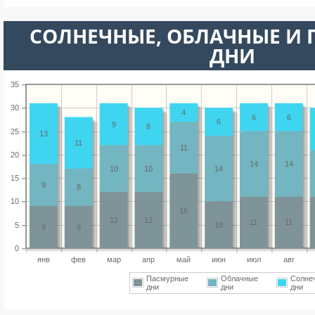
CОЛНЕЧНЫЕ, ОБЛАЧНЫЕ И
ДНИ
35
30
4
6
6
6
9
8
25
13
11
11
20
14
14
10
10
14
15
9
8
10
16
12
12
11
11
5
10
9
9
0
янв
фев
мар
апр
май
июн
июл
авг
Пасмурные
Облачные
Солне
дни
дни
дни