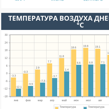
ТЕМПЕРАТУРА ВОЗДУХА ДНЕ
°C
30
24
19.8
19.1
18.6
18
1
11.8
12
7.7
7.1
6.8
6.6
6
2.9
1.4
-0.3
0
-3.3
-3.7
-7.3
-6
-9.9
-12.1
-12
-18
янв
фев
мар
апр
май
июн
июл
авг
Температура
Температура