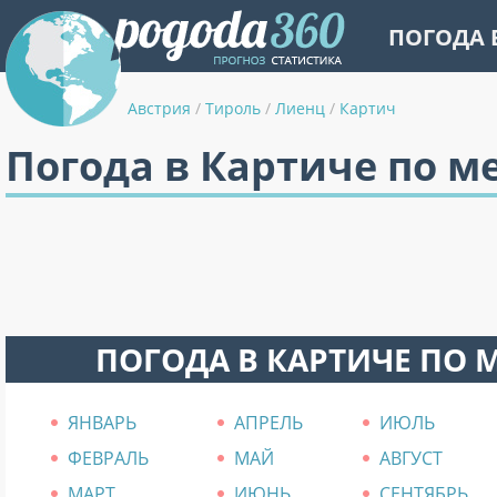
ПОГОДА 
Австрия
/
Тироль
/
Лиенц
/
Картич
Погода в Картиче по м
ПОГОДА В КАРТИЧЕ ПО 
ЯНВАРЬ
АПРЕЛЬ
ИЮЛЬ
ФЕВРАЛЬ
МАЙ
АВГУСТ
МАРТ
ИЮНЬ
СЕНТЯБРЬ