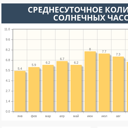
СРЕДНЕСУТОЧНОЕ КОЛ
СОЛНЕЧНЫХ ЧАС
11.0
9.6
8
8.2
7.7
7.3
6.7
6.8
6.2
6.2
5.9
5.4
5.5
4.1
2.7
1.4
0.0
янв
фев
мар
апр
май
июн
июл
авг