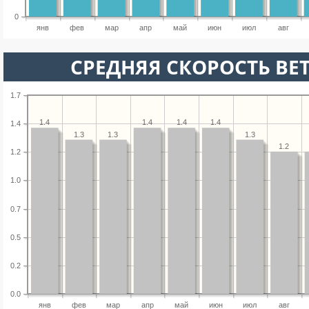
0
янв
фев
мар
апр
май
июн
июл
авг
СРЕДНЯЯ СКОРОСТЬ ВЕТ
1.7
1.4
1.4
1.4
1.4
1.4
1.3
1.3
1.3
1.2
1.2
1.0
0.7
0.5
0.2
0.0
янв
фев
мар
апр
май
июн
июл
авг