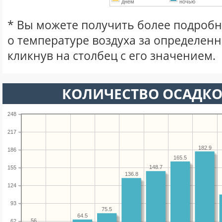
днем
ночью
* Вы можете получить более подро
о температуре воздуха за определен
кликнув на столбец с его значением.
КОЛИЧЕСТВО ОСАДКО
248
217
182.9
186
165.5
148.7
155
136.8
124
93
75.5
64.5
56
62