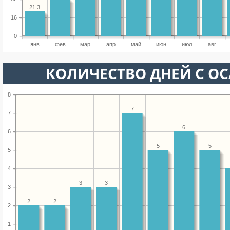
21.3
16
0
янв
фев
мар
апр
май
июн
июл
авг
КОЛИЧЕСТВО ДНЕЙ С О
8
7
7
6
6
5
5
5
4
3
3
3
2
2
2
1