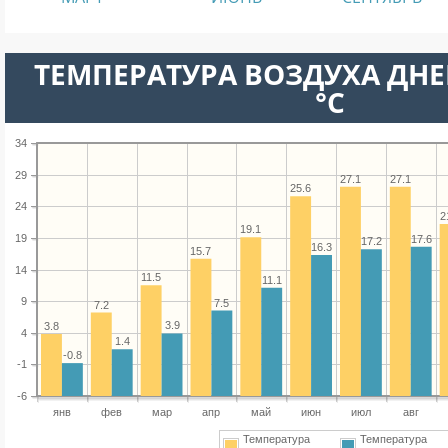
ТЕМПЕРАТУРА ВОЗДУХА ДНЕ
°C
34
29
27.1
27.1
25.6
24
2
19.1
19
17.6
17.2
16.3
15.7
14
11.5
11.1
9
7.5
7.2
3.9
3.8
4
1.4
-0.8
-1
-6
янв
фев
мар
апр
май
июн
июл
авг
Температура
Температура