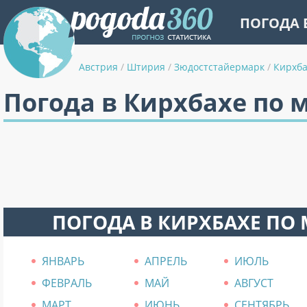
ПОГОДА 
Австрия
/
Штирия
/
Зюдостстайермарк
/
Кирхба
Погода в Кирхбахе по 
ПОГОДА В КИРХБАХЕ ПО
ЯНВАРЬ
АПРЕЛЬ
ИЮЛЬ
ФЕВРАЛЬ
МАЙ
АВГУСТ
МАРТ
ИЮНЬ
СЕНТЯБРЬ