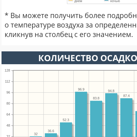
днем
ночью
* Вы можете получить более подро
о температуре воздуха за определен
кликнув на столбец с его значением.
КОЛИЧЕСТВО ОСАДКО
128
112
96.9
94.8
96
87.4
83.8
80
64
52.3
48
36.6
32
32