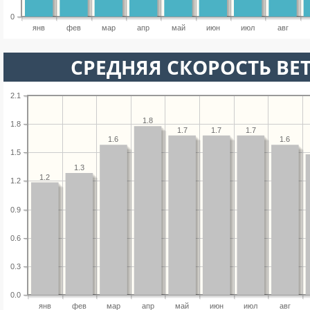
0
янв
фев
мар
апр
май
июн
июл
авг
СРЕДНЯЯ СКОРОСТЬ ВЕТ
2.1
1.8
1.8
1.7
1.7
1.7
1.6
1.6
1.5
1.3
1.2
1.2
0.9
0.6
0.3
0.0
янв
фев
мар
апр
май
июн
июл
авг