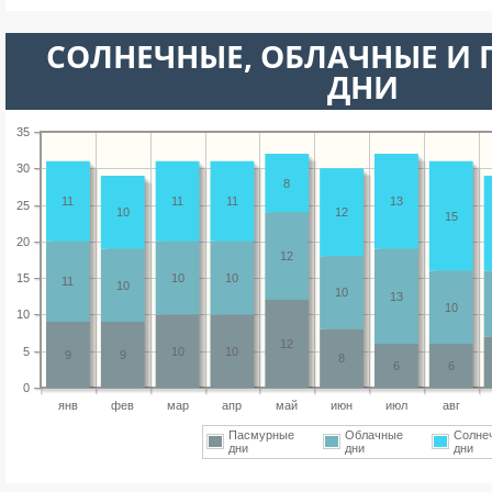
CОЛНЕЧНЫЕ, ОБЛАЧНЫЕ И
ДНИ
35
30
8
11
11
11
13
25
10
12
15
20
12
15
10
10
11
10
10
13
10
10
12
5
10
10
9
9
8
6
6
0
янв
фев
мар
апр
май
июн
июл
авг
Пасмурные
Облачные
Солне
дни
дни
дни