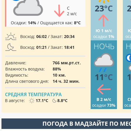
23
°C
С
2 м/с
Осадки:
14%
/ Ощущается как:
8°C
Ю 1 м/с
Ю
Восход:
06:02
/ Закат:
20:34
осадки
1%
ос
НОЧЬ
Н
Восход:
01:21
/ Закат:
18:41
Давление:
766 мм.рт.ст.
Влажность воздуха:
88%
11
°C
Видимость:
10 км.
Длина светового дня:
14 ч. 32 мин.
СРЕДНЯЯ ТЕМПЕРАТУРА
В 2 м/с
С
В августе:
17.1°C
8.8°C
осадки
73%
ос
ПОГОДА В МАДЗАЙТЕ ПО М