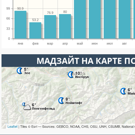
99
90.9
80
76.9
66
53.2
33
0
янв
фев
мар
апр
май
июн
июл
авг
МАДЗАЙТ НА КАРТЕ 
Leaflet
| Tiles © Esri — Sources: GEBCO, NOAA, CHS, OSU, UNH, CSUMB, National 