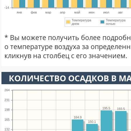
-14
янв
фев
мар
апр
май
июн
июл
авг
Температура
Температура
днем
ночью
* Вы можете получить более подро
о температуре воздуха за определен
кликнув на столбец с его значением.
КОЛИЧЕСТВО ОСАДКОВ В М
264
231
195.5
193.5
198
164.9
165
150.1
132