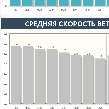
0
янв
фев
мар
апр
май
июн
июл
авг
СРЕДНЯЯ СКОРОСТЬ ВЕТ
2.3
2.0
1.9
1.9
1.8
1.8
1.7
1.6
1.6
1.7
1.5
1.3
1.0
0.7
0.3
0.0
янв
фев
мар
апр
май
июн
июл
авг