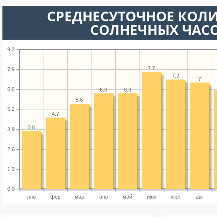
СРЕДНЕСУТОЧНОЕ КОЛ
СОЛНЕЧНЫХ ЧАС
9.2
7.7
7.9
7.2
7
6.6
6.3
6.3
5.6
5.2
4.7
3.8
3.9
2.6
1.3
0.0
янв
фев
мар
апр
май
июн
июл
авг