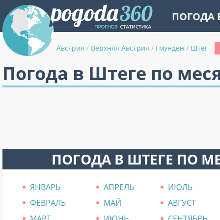
ПОГОДА 
Австрия
/
Верхняя Австрия
/
Гмунден
/
Штег
Погода в Штеге по мес
ПОГОДА В ШТЕГЕ ПО М
ЯНВАРЬ
АПРЕЛЬ
ИЮЛЬ
ФЕВРАЛЬ
МАЙ
АВГУСТ
МАРТ
ИЮНЬ
СЕНТЯБРЬ