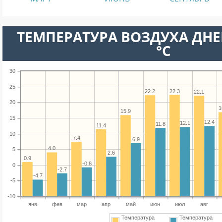
ТЕМПЕРАТУРА ВОЗДУХА ДНЕ
°C
30
25
22.3
22.2
22.1
20
1
15.9
15
12.4
12.1
11.8
11.4
10
7.4
6.9
4.0
5
2.6
0.9
-0.8
0
-2.7
-4.7
-5
-10
янв
фев
мар
апр
май
июн
июл
авг
Температура
Температура