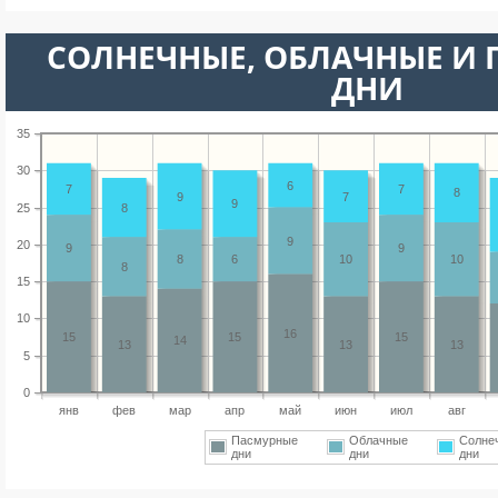
CОЛНЕЧНЫЕ, ОБЛАЧНЫЕ И
ДНИ
35
30
6
7
7
8
9
7
9
25
8
9
20
9
9
8
6
10
10
8
15
10
16
15
15
15
14
13
13
13
5
0
янв
фев
мар
апр
май
июн
июл
авг
Пасмурные
Облачные
Солне
дни
дни
дни