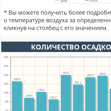
днем
ночью
* Вы можете получить более подро
о температуре воздуха за определен
кликнув на столбец с его значением.
КОЛИЧЕСТВО ОСАДКО
256
224
191.6
188.6
192
183.3
168.8
157.1
160
130.6
128
109.8
104.2
96
64