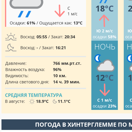
18
°C
С
1 м/с
Осадки:
61%
/ Ощущается как:
13°C
Ю 2 м/с
Ю
Восход:
05:55
/ Закат:
20:34
осадки
58%
ос
НОЧЬ
Н
Восход:
-
/ Закат:
16:21
Давление:
766 мм.рт.ст.
Влажность воздуха:
96%
12
°C
Видимость:
10 км.
Длина светового дня:
14 ч. 39 мин.
СРЕДНЯЯ ТЕМПЕРАТУРА
С 1 м/с
С
В августе:
18.9°C
11.1°C
осадки
23%
ос
ПОГОДА В ХИНТЕРГЛЕММЕ ПО