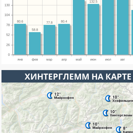
132.5
130
104
80.6
80.4
77.8
78
58.8
52
26
0
янв
фев
мар
апр
май
июн
июл
авг
ХИНТЕРГЛЕММ НА КАРТ