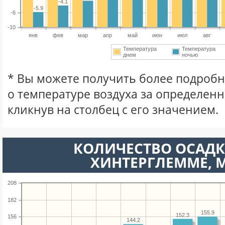
-4.1
-5.9
-6
-10
янв
фев
мар
апр
май
июн
июл
авг
Температура
Температура
днем
ночью
* Вы можете получить более подро
о температуре воздуха за определен
кликнув на столбец с его значением.
КОЛИЧЕСТВО ОСАДК
ХИНТЕРГЛЕММЕ, 
208
182
155.9
152.3
156
144.2