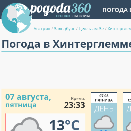
ПОГОДА 
Австрия
/
Зальцбург
/
Целль-ам-Зе
/
Хинтергле
Погода в Хинтерглемм
07 августа,
07.08
Время:
ПЯТНИЦА
С
23:33
пятница
ДЕНЬ
13
°C