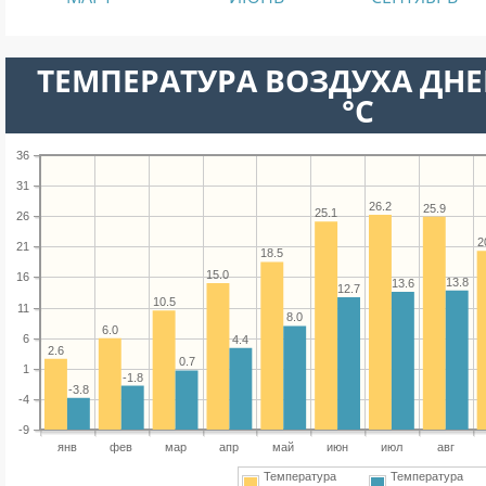
ТЕМПЕРАТУРА ВОЗДУХА ДНЕ
°C
36
31
26.2
25.9
25.1
26
2
21
18.5
15.0
16
13.8
13.6
12.7
10.5
11
8.0
6.0
6
4.4
2.6
0.7
1
-1.8
-3.8
-4
-9
янв
фев
мар
апр
май
июн
июл
авг
Температура
Температура