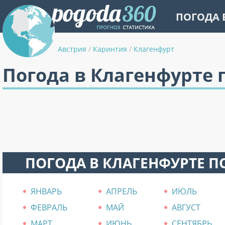
ПОГОДА 
Австрия
/
Каринтия
/
Клагенфурт
Погода в Клагенфурте 
ПОГОДА В КЛАГЕНФУРТЕ П
ЯНВАРЬ
АПРЕЛЬ
ИЮЛЬ
ФЕВРАЛЬ
МАЙ
АВГУСТ
МАРТ
ИЮНЬ
СЕНТЯБРЬ