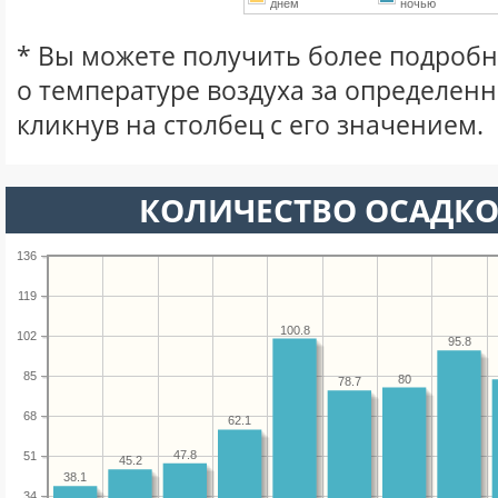
днем
ночью
* Вы можете получить более подро
о температуре воздуха за определен
кликнув на столбец с его значением.
КОЛИЧЕСТВО ОСАДКО
136
119
100.8
102
95.8
85
80
78.7
68
62.1
47.8
51
45.2
38.1
34