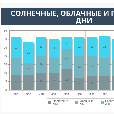
CОЛНЕЧНЫЕ, ОБЛАЧНЫЕ И
ДНИ
35
30
7
11
11
11
13
25
12
11
12
20
12
15
10
9
10
12
13
11
7
10
12
5
10
10
9
9
8
8
7
0
янв
фев
мар
апр
май
июн
июл
авг
Пасмурные
Облачные
Солне
дни
дни
дни