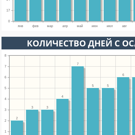
17
0
янв
фев
мар
апр
май
июн
июл
авг
КОЛИЧЕСТВО ДНЕЙ С О
8
7
7
6
6
5
5
5
4
4
3
3
3
2
2
1