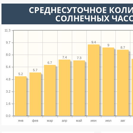
СРЕДНЕСУТОЧНОЕ КОЛ
СОЛНЕЧНЫХ ЧАС
11.3
9.4
9.7
9
8.7
8.0
7.4
7.3
6.7
6.4
5.7
5.2
4.8
3.2
1.6
0.0
янв
фев
мар
апр
май
июн
июл
авг