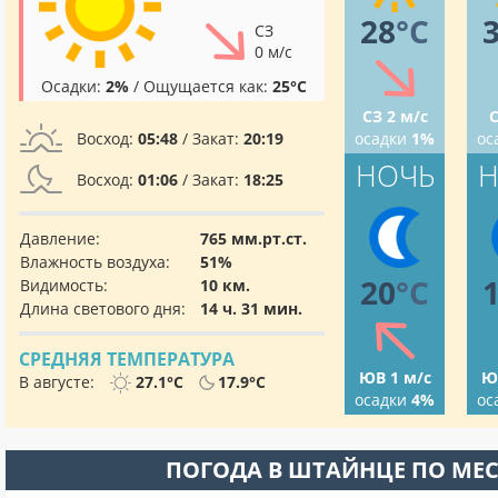
28
°C
СЗ
0 м/с
Осадки:
2%
/ Ощущается как:
25°C
СЗ 2 м/с
С
Восход:
05:48
/ Закат:
20:19
осадки
1%
ос
НОЧЬ
Н
Восход:
01:06
/ Закат:
18:25
Давление:
765 мм.рт.ст.
Влажность воздуха:
51%
20
°C
Видимость:
10 км.
Длина светового дня:
14 ч. 31 мин.
СРЕДНЯЯ ТЕМПЕРАТУРА
ЮВ 1 м/с
Ю
В августе:
27.1°C
17.9°C
осадки
4%
ос
ПОГОДА В ШТАЙНЦЕ ПО МЕ