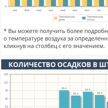
-6
янв
фев
мар
апр
май
июн
июл
авг
Температура
Температура
днем
ночью
* Вы можете получить более подро
о температуре воздуха за определен
кликнув на столбец с его значением.
КОЛИЧЕСТВО ОСАДКОВ В Ш
128
112
96.4
93.4
96
86.9
85.8
80
64