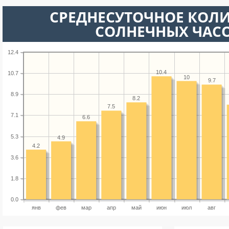
СРЕДНЕСУТОЧНОЕ КОЛ
СОЛНЕЧНЫХ ЧАС
12.4
10.4
10.7
10
9.7
8.9
8.2
7.5
7.1
6.6
5.3
4.9
4.2
3.6
1.8
0.0
янв
фев
мар
апр
май
июн
июл
авг