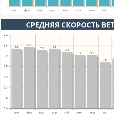
0
янв
фев
мар
апр
май
июн
июл
авг
СРЕДНЯЯ СКОРОСТЬ ВЕТ
4.4
3.7
3.8
3.6
3.6
3.5
3.4
3.2
3.2
3.2
2.8
2.5
1.9
1.3
0.6
0.0
янв
фев
мар
апр
май
июн
июл
авг