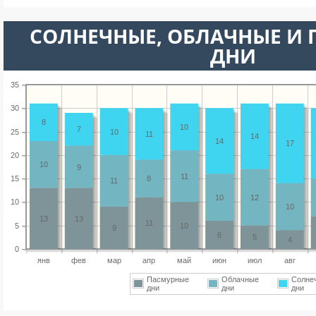
CОЛНЕЧНЫЕ, ОБЛАЧНЫЕ И
ДНИ
35
30
8
10
7
25
10
11
14
14
17
20
10
9
11
15
8
11
10
12
10
10
13
13
11
5
10
9
6
5
4
0
янв
фев
мар
апр
май
июн
июл
авг
Пасмурные
Облачные
Солне
дни
дни
дни