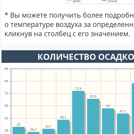
днем
ночью
* Вы можете получить более подро
о температуре воздуха за определен
кликнув на столбец с его значением.
КОЛИЧЕСТВО ОСАДКО
98
84
72.9
70
63.9
56
53
47.1
40.1
42
32
29.7
26.2
28