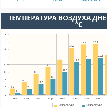
ТЕМПЕРАТУРА ВОЗДУХА ДНЕ
°C
32
28
26.7
26.5
24.9
24
2
19.6
20
18.8
18.5
17.1
16
14.6
11.9
11.0
12
8.4
8
6.5
5.5
3.2
4
2.9
0.9
0
янв
фев
мар
апр
май
июн
июл
авг
Температура
Температура