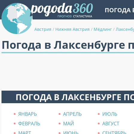
ПОГОДА 
Австрия
/
Нижняя Австрия
/
Мёдлинг
/
Лаксенб
Погода в Лаксенбурге 
ПОГОДА В ЛАКСЕНБУРГЕ П
ЯНВАРЬ
АПРЕЛЬ
ИЮЛЬ
ФЕВРАЛЬ
МАЙ
АВГУСТ
МАРТ
ИЮНЬ
СЕНТЯБРЬ