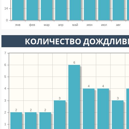
14
0
янв
фев
мар
апр
май
июн
июл
авг
КОЛИЧЕСТВО ДОЖДЛИВ
7
6
6
5
4
4
4
3
3
3
2
2
2
2
1