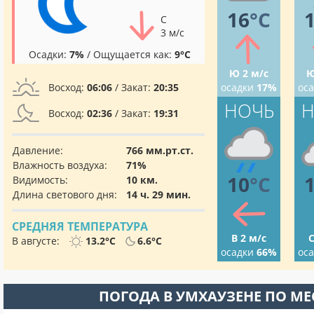
16
°C
С
3 м/с
Осадки:
7%
/ Ощущается как:
9°C
Ю 2 м/с
Ю
Восход:
06:06
/ Закат:
20:35
осадки
17%
ос
НОЧЬ
Н
Восход:
02:36
/ Закат:
19:31
Давление:
766 мм.рт.ст.
Влажность воздуха:
71%
10
°C
Видимость:
10 км.
Длина светового дня:
14 ч. 29 мин.
СРЕДНЯЯ ТЕМПЕРАТУРА
В 2 м/с
С
В августе:
13.2°C
6.6°C
осадки
66%
ос
ПОГОДА В УМХАУЗЕНЕ ПО М