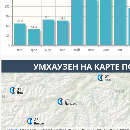
132
99
87.3
84.1
73.8
66
54.4
33
0
янв
фев
мар
апр
май
июн
июл
авг
УМХАУЗЕН НА КАРТЕ 
Leaflet
| Tiles © Esri — Sources: GEBCO, NOAA, CHS, OSU, UNH, CSUMB, National 