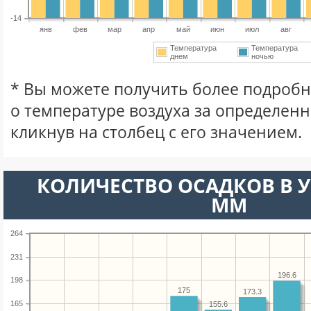
-14
янв
фев
мар
апр
май
июн
июл
авг
Температура
Температура
днем
ночью
* Вы можете получить более подро
о температуре воздуха за определен
кликнув на столбец с его значением.
КОЛИЧЕСТВО ОСАДКОВ В У
ММ
264
231
196.6
198
175
173.3
165
155.6