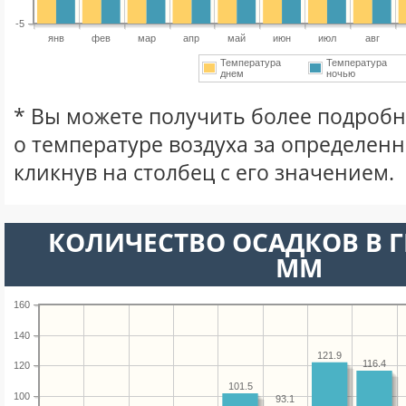
-5
янв
фев
мар
апр
май
июн
июл
авг
Температура
Температура
днем
ночью
* Вы можете получить более подро
о температуре воздуха за определен
кликнув на столбец с его значением.
КОЛИЧЕСТВО ОСАДКОВ В Г
ММ
160
140
121.9
116.4
120
101.5
100
93.1