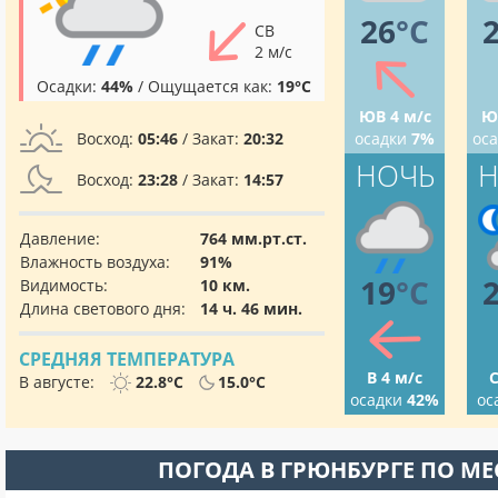
26
°C
СВ
2 м/с
Осадки:
44%
/ Ощущается как:
19°C
ЮВ 4 м/с
Ю
Восход:
05:46
/ Закат:
20:32
осадки
7%
ос
НОЧЬ
Н
Восход:
23:28
/ Закат:
14:57
Давление:
764 мм.рт.ст.
Влажность воздуха:
91%
19
°C
Видимость:
10 км.
Длина светового дня:
14 ч. 46 мин.
СРЕДНЯЯ ТЕМПЕРАТУРА
В 4 м/с
С
В августе:
22.8°C
15.0°C
осадки
42%
ос
ПОГОДА В ГРЮНБУРГЕ ПО М