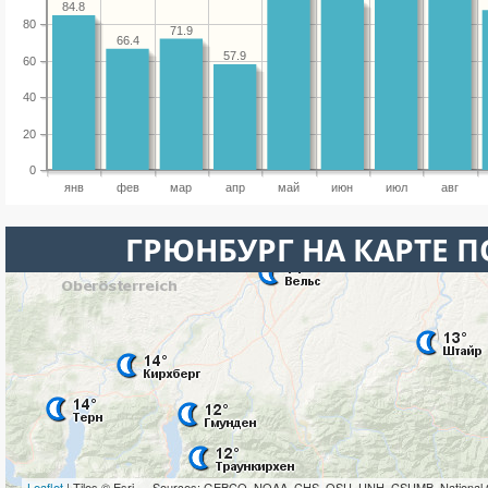
84.8
80
71.9
66.4
57.9
60
40
20
0
янв
фев
мар
апр
май
июн
июл
авг
ГРЮНБУРГ НА КАРТЕ 
Leaflet
| Tiles © Esri — Sources: GEBCO, NOAA, CHS, OSU, UNH, CSUMB, National 