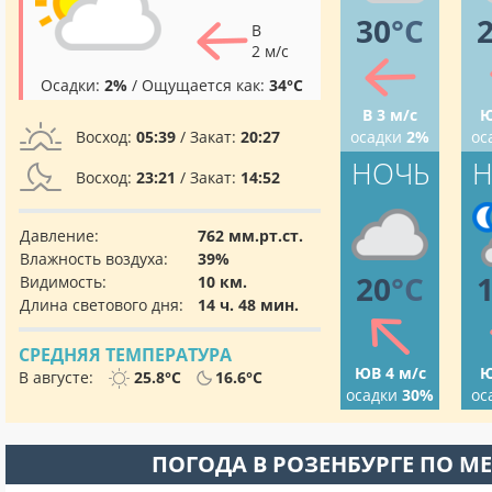
30
°C
В
2 м/с
Осадки:
2%
/ Ощущается как:
34°C
В 3 м/с
Ю
Восход:
05:39
/ Закат:
20:27
осадки
2%
ос
НОЧЬ
Н
Восход:
23:21
/ Закат:
14:52
Давление:
762 мм.рт.ст.
Влажность воздуха:
39%
20
°C
Видимость:
10 км.
Длина светового дня:
14 ч. 48 мин.
СРЕДНЯЯ ТЕМПЕРАТУРА
ЮВ 4 м/с
Ю
В августе:
25.8°C
16.6°C
осадки
30%
ос
ПОГОДА В РОЗЕНБУРГЕ ПО М