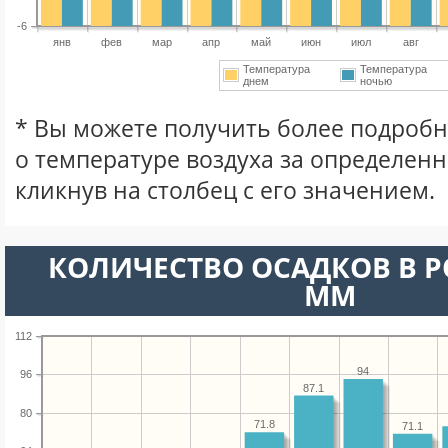
-6
янв
фев
мар
апр
май
июн
июл
авг
Температура
Температура
днем
ночью
* Вы можете получить более подро
о температуре воздуха за определен
кликнув на столбец с его значением.
КОЛИЧЕСТВО ОСАДКОВ В Р
ММ
112
94
96
87.1
80
71.8
71.1