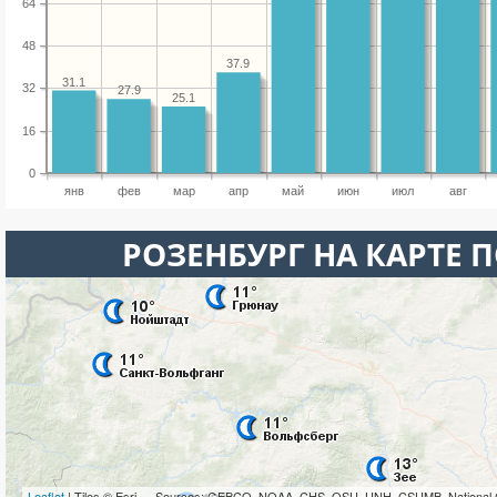
64
48
37.9
31.1
32
27.9
25.1
16
0
янв
фев
мар
апр
май
июн
июл
авг
РОЗЕНБУРГ НА КАРТЕ 
Leaflet
| Tiles © Esri — Sources: GEBCO, NOAA, CHS, OSU, UNH, CSUMB, National 