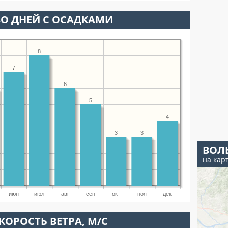
О ДНЕЙ С ОСАДКАМИ
8
7
6
5
4
3
3
ВОЛ
на кар
июн
июл
авг
сен
окт
ноя
дек
КОРОСТЬ ВЕТРА, М/С