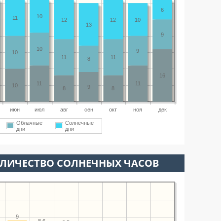
6
10
11
12
12
10
13
9
10
9
10
11
11
8
16
11
11
10
9
8
8
июн
июл
авг
сен
окт
ноя
дек
Облачные
Солнечные
дни
дни
ОЛИЧЕСТВО СОЛНЕЧНЫХ ЧАСОВ
9