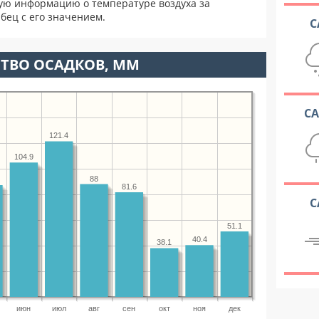
ую информацию о температуре воздуха за
бец с его значением.
С
ТВО ОСАДКОВ, ММ
С
121.4
104.9
88
81.6
С
51.1
40.4
38.1
июн
июл
авг
сен
окт
ноя
дек