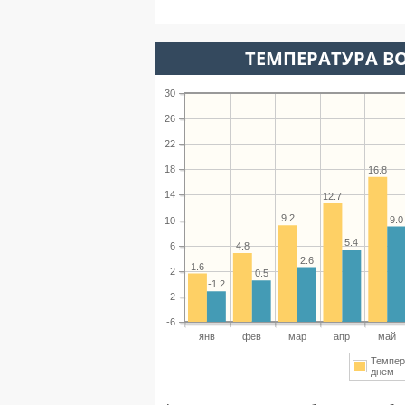
ТЕМПЕРАТУРА ВО
30
26
22
18
16.8
14
12.7
9.2
9.0
10
5.4
6
4.8
2.6
1.6
2
0.5
-1.2
-2
-6
янв
фев
мар
апр
май
Темпер
днем