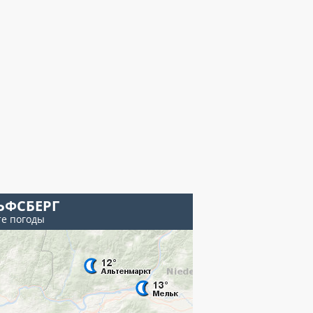
ЬФСБЕРГ
те погоды