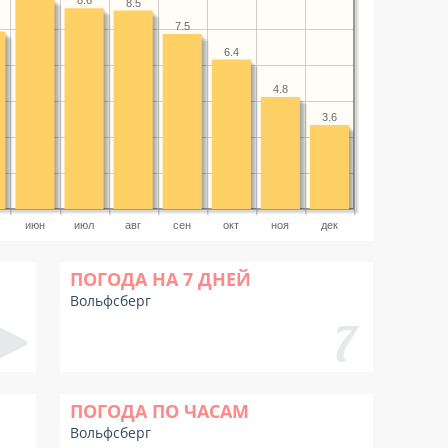
8.6
8.5
7.5
6.4
4.8
3.6
июн
июл
авг
сен
окт
ноя
дек
ПОГОДА НА 7 ДНЕЙ
Вольфсберг
ПОГОДА ПО ЧАСАМ
Вольфсберг