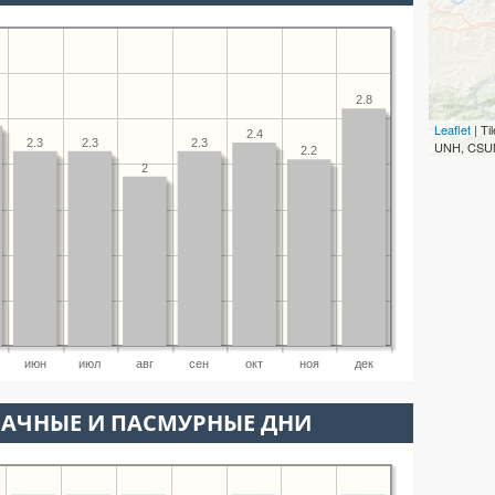
2.8
Leaflet
| T
2.4
2.3
2.3
2.3
UNH, CSUM
2.2
2
июн
июл
авг
сен
окт
ноя
дек
ЛАЧНЫЕ И ПАСМУРНЫЕ ДНИ