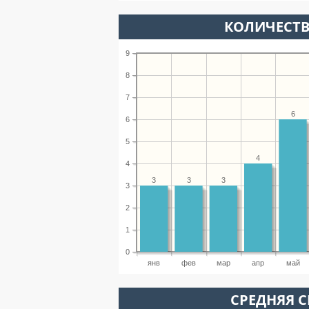
КОЛИЧЕСТВ
9
8
7
6
6
5
4
4
3
3
3
3
2
1
0
янв
фев
мар
апр
май
СРЕДНЯЯ С