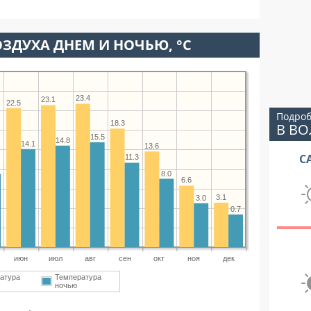
ЗДУХА ДНЕМ И НОЧЬЮ, °C
23.4
23.1
22.5
Подроб
18.3
В ВО
15.5
14.8
14.1
13.6
С
11.3
8.0
6.6
3.1
3.0
0.7
июн
июл
авг
сен
окт
ноя
дек
атура
Температура
ночью