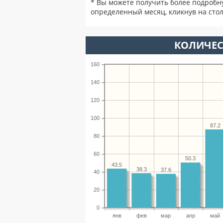
* Вы можете получить более подробн
определенный месяц, кликнув на стол
КОЛИЧЕС
160
140
120
100
87.2
80
60
50.3
43.5
38.3
37.6
40
20
0
янв
фев
мар
апр
май