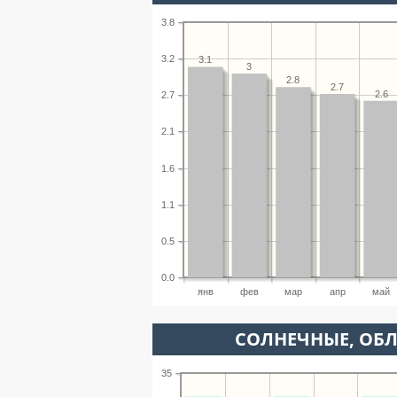
3.8
3.2
3.1
3
2.8
2.7
2.6
2.7
2.1
1.6
1.1
0.5
0.0
янв
фев
мар
апр
май
CОЛНЕЧНЫЕ, ОБ
35