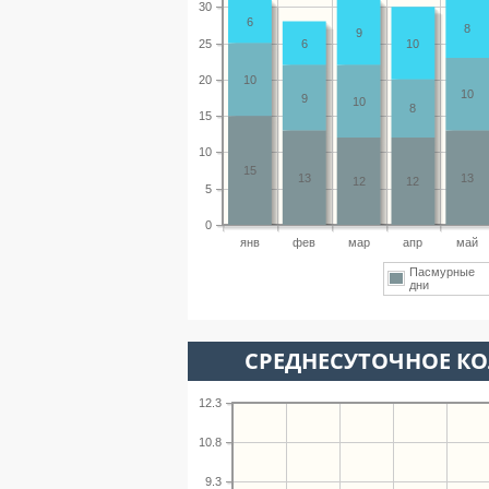
30
6
8
9
25
6
10
20
10
10
9
10
8
15
10
15
13
13
12
12
5
0
янв
фев
мар
апр
май
Пасмурные
дни
СРЕДНЕСУТОЧНОЕ К
12.3
10.8
9.3