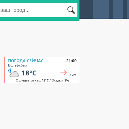
ПОГОДА СЕЙЧАС
21:00
Вольфсберг
18
°C
З
0 м/с
Ощущается как:
18°C
/ Осадки:
8%