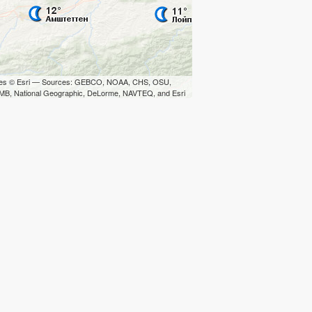
iles © Esri — Sources: GEBCO, NOAA, CHS, OSU,
B, National Geographic, DeLorme, NAVTEQ, and Esri